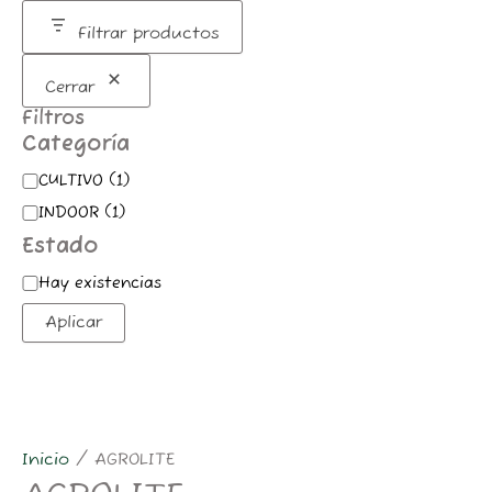
m
Filtrar productos
Cerrar
Filtros
Categoría
CULTIVO
(
1
)
INDOOR
(
1
)
Estado
Hay existencias
Aplicar
Inicio
/ AGROLITE