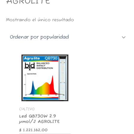
AGROLITE
Mostrando el único resultado
Led
QB730W
2.9
µmol/J
AGROLITE
cantidad
CULTIVO
Led QB730W 2.9
µmol/J AGROLITE
$
1.221.162,00