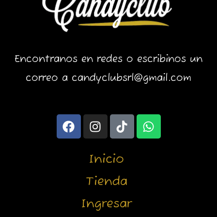
Encontranos en redes o escribinos un
correo a candyclubsrl@gmail.com
F
I
T
W
a
n
i
h
c
s
k
a
e
t
t
t
Inicio
b
a
o
s
o
g
k
a
Tienda
o
r
p
Ingresar
k
a
p
m