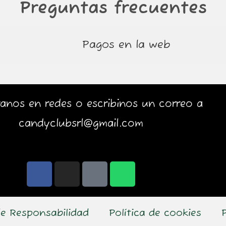
Preguntas frecuentes
Pagos en la web
anos en redes o escribinos un correo a
candyclubsrl@gmail.com
F
I
T
W
a
n
i
h
c
s
k
a
e
t
t
t
e Responsabilidad
Política de cookies
b
a
o
s