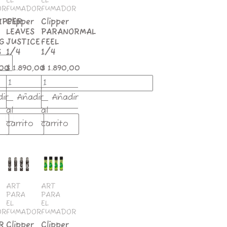
EL
EL
OR
FUMADOR
FUMADOR
IPPER
Clipper
Clipper
LEAVES
PARANORMAL
G
JUSTICE
FEEL
S
1/4
1/4
,00
$
1.890,00
$
1.890,00
ir
Añadir
Añadir
al
al
carrito
carrito
Clipper
Clipper
POKER
WEED
BONES
STATES
d
1/4
cantidad
ART
ART
PARA
PARA
cantidad
EL
EL
OR
FUMADOR
FUMADOR
R
Clipper
Clipper