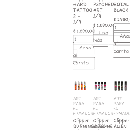
HARD
PSYCHEDELIC
TOTAL
TATTOO
ART
BLACK
2 –
1/4
$
1.980
1/4
$
1.890,00
$
1.890,00
Leer
Añad
más
al
Añadir
carrito
al
carrito
Clipper
Clipper
Clipper
BURNINGMAN
KITSUNE
ALIEN
1/4
1/4
MUSHR
cantidad
cantidad
1/4
ART
ART
ART
PARA
PARA
PARA
cantida
EL
EL
EL
FUMADOR
FUMADOR
FUMAD
Clipper
Clipper
Clipper
BURNINGMAN
KITSUNE
ALIEN