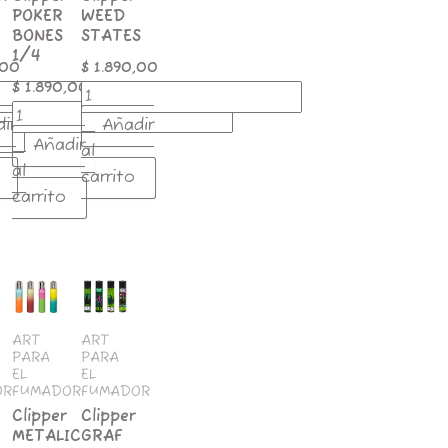
POKER
WEED
BONES
STATES
1/4
,00
$
1.890,00
$
1.890,00
ir
Añadir
Añadir
al
al
carrito
carrito
Clipper
Clipper
METALIC
GRAF
OOM
GRADIENT
WEED
1/4
1/4
ART
ART
PARA
PARA
d
cantidad
cantidad
EL
EL
OR
FUMADOR
FUMADOR
Clipper
Clipper
METALIC
GRAF