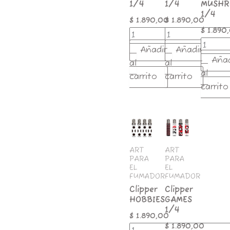
1/4
1/4
MUSHR
1/4
$
1.890,00
$
1.890,00
$
1.890
Añadir
Añadir
Añad
al
al
al
carrito
carrito
carrito
Clipper
Clipper
HOBBIES
GAMES
cantidad
1/4
cantidad
ART
ART
PARA
PARA
EL
EL
FUMADOR
FUMADOR
Clipper
Clipper
HOBBIES
GAMES
1/4
$
1.890,00
$
1.890,00