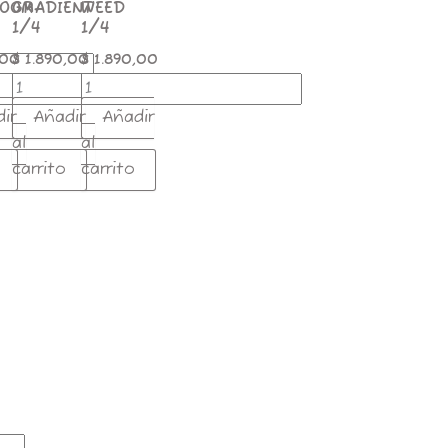
OOM
GRADIENT
WEED
1/4
1/4
,00
$
1.890,00
$
1.890,00
ir
Añadir
Añadir
al
al
carrito
carrito