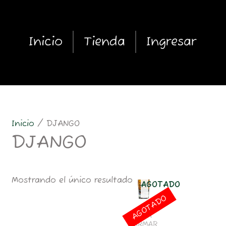
Inicio
Tienda
Ingresar
Inicio
/ DJANGO
DJANGO
Mostrando el único resultado
AGOTADO
AGOTADO
PARA
ARMAR