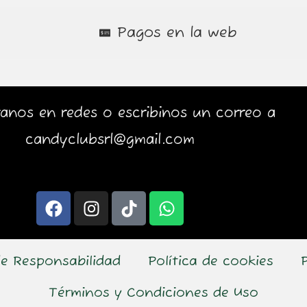
Pagos en la web
anos en redes o escribinos un correo a
candyclubsrl@gmail.com
F
I
T
W
a
n
i
h
c
s
k
a
e
t
t
t
e Responsabilidad
Política de cookies
b
a
o
s
o
g
k
a
Términos y Condiciones de Uso
o
r
p