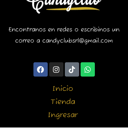
Encontranos en redes o escribinos un
correo a candyclubsrl@gmail.com
F
I
T
W
a
n
i
h
c
s
k
a
e
t
t
t
Inicio
b
a
o
s
o
g
k
a
Tienda
o
r
p
Ingresar
k
a
p
m