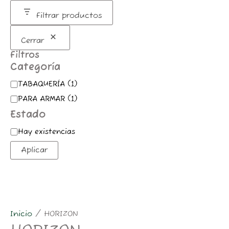
m
Filtrar productos
Cerrar
Filtros
Categoría
TABAQUERÍA
(
1
)
PARA ARMAR
(
1
)
Estado
Hay existencias
Aplicar
Inicio
/ HORIZON