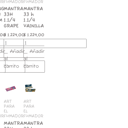
OR
FUMADOR
FUMADOR
NG
MANTRA
MANTRA
N
33H
33 h
M
1.1/4
1.1/4
GRAPE
VAINILLA
,00
$
1.224,00
$
1.224,00
dir
Añadir
Añadir
al
al
carrito
carrito
MANTRA
MANTRA
33H
33
1.1/4
h
G
BLUEBERRY
1.1/4
ART
ART
PARA
PARA
cantidad
BANANA
EL
EL
cantidad
OR
FUMADOR
FUMADOR
d
MANTRA
MANTRA