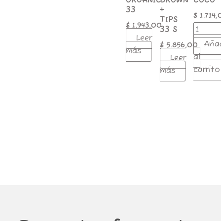
ORGANIC
BROWN
COCO
33
+
$
1.714,
TIPS
$
1.943,00
33 S
Leer
Aña
$
5.856,00
más
al
Leer
carrito
más