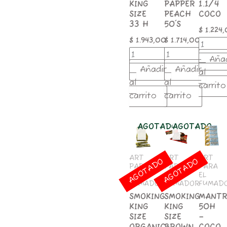
KING
PAPPER
1.1/4
SIZE
PEACH
COCO
33 H
50´S
$
1.224
$
1.943,00
$
1.714,00
Aña
Añadir
Añadir
al
al
al
carrito
carrito
carrito
AGOTADO
AGOTADO
MANTR
50H
-
COCO
ART
ART
ART
AGOTADO
AGOTADO
PARA
PARA
PARA
cantida
EL
EL
EL
FUMADOR
FUMADOR
FUMAD
SMOKING
SMOKING
MANT
KING
KING
50H
SIZE
SIZE
–