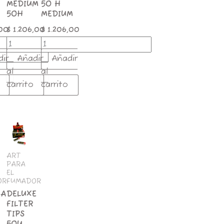
MEDIUM
50 H
50H
MEDIUM
,00
$
1.206,00
$
1.206,00
dir
Añadir
Añadir
al
al
carrito
carrito
A
DELUXE
FILTER
TIPS
50U
ART
PARA
d
SMOKING
EL
MEDIUM
OR
FUMADOR
cantidad
RA
DELUXE
FILTER
TIPS