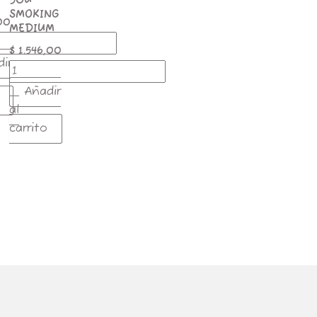
50U
SMOKING
00
MEDIUM
$
1.546,00
dir
Añadir
al
carrito