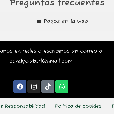
Preguntas frecuentes
Pagos en la web
anos en redes o escribinos un correo a
candyclubsrl@gmail.com
F
I
T
W
a
n
i
h
c
s
k
a
e
t
t
t
e Responsabilidad
Política de cookies
b
a
o
s