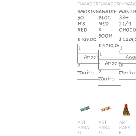
cantidad
FUMADOR
FUMADOR
FUMAD
SMOKING
ABADIE
MANT
50
BLOC
33H
H’S
MED
1.1/4
RED
X
CHOCO
500H
$
539,00
$
1.224
$
5.710,00
Añadir
Aña
Añadir
al
al
al
carrito
carrito
carrito
MANTRA
MANTRA
SMOKIN
33H
33H
BROWN
1.1/4
1.1/4
MEDIUM
STRAWBERRY
CHERRY
50HS
ART
ART
ART
PARA
PARA
PARA
cantidad
cantidad
cantida
EL
EL
EL