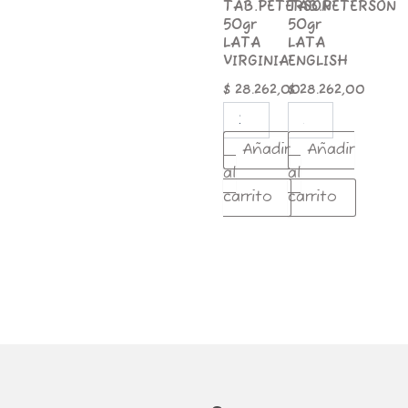
TAB.PETERSON
TAB.PETERSON
50gr
50gr
LATA
LATA
VIRGINIA
ENGLISH
$
28.262,00
$
28.262,00
Añadir
Añadir
al
al
carrito
carrito