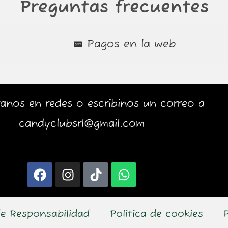
Preguntas frecuentes
Pagos en la web
anos en redes o escribinos un correo a
candyclubsrl@gmail.com
F
I
T
W
a
n
i
h
c
s
k
a
e
t
t
t
e Responsabilidad
Política de cookies
b
a
o
s