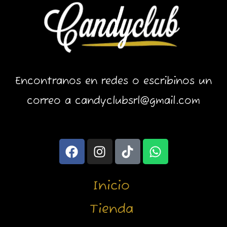
Encontranos en redes o escribinos un
correo a candyclubsrl@gmail.com
F
I
T
W
a
n
i
h
c
s
k
a
e
t
t
t
Inicio
b
a
o
s
o
g
k
a
Tienda
o
r
p