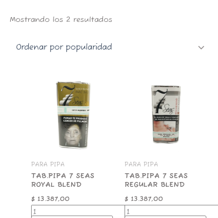
k
a
p
m
Mostrando los 2 resultados
TAB.PIPA
TAB.PIPA
7
7
SEAS
SEAS
ROYAL
REGULAR
BLEND
BLEND
cantidad
cantidad
PARA PIPA
PARA PIPA
TAB.PIPA 7 SEAS
TAB.PIPA 7 SEAS
ROYAL BLEND
REGULAR BLEND
$
13.387,00
$
13.387,00