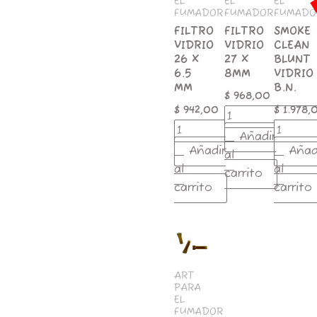
EL
EL
EL
MM
cantidad
cantida
FUMADOR
FUMADOR
FUMADO
cantidad
FILTRO
FILTRO
SMOKE
VIDRIO
VIDRIO
CLEAN
26 X
27 X
BLUNT
6.5
8MM
VIDRIO
MM
B.N.
$
968,00
$
942,00
$
1.978,
Añadir
Añadir
Añad
al
al
al
carrito
carrito
carrito
FILTRO
AMBAR
36x8MM
Boca
ART
plana
PARA
EL
cantidad
FUMADOR