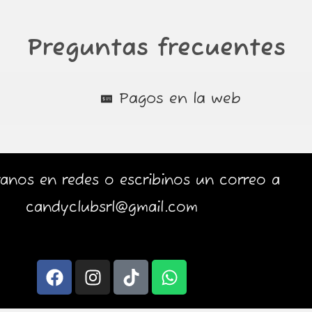
Preguntas frecuentes
Pagos en la web
anos en redes o escribinos un correo a
candyclubsrl@gmail.com
F
I
T
W
a
n
i
h
c
s
k
a