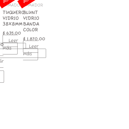
EL
EL
d
R
FUMADOR
FUMADOR
TUQUERO
BLUNT
VIDRIO
VIDRIO
38X8MM
BANDA
COLOR
$
635,00
$
1.870,00
Leer
00
Leer
más
más
ir