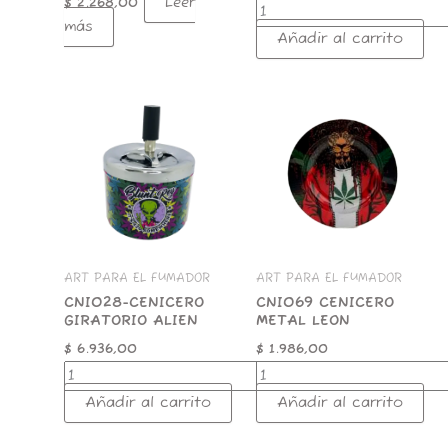
Leer
$
2.268,00
más
Añadir al carrito
CNI028-
CNI069
CENICERO
CENICERO
GIRATORIO
METAL
ALIEN
LEON
cantidad
cantidad
ART PARA EL FUMADOR
ART PARA EL FUMADOR
CNI028-CENICERO
CNI069 CENICERO
GIRATORIO ALIEN
METAL LEON
$
6.936,00
$
1.986,00
Añadir al carrito
Añadir al carrito