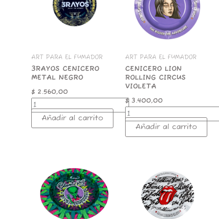
cantidad
VIOLETA
cantidad
ART PARA EL FUMADOR
ART PARA EL FUMADOR
3RAYOS CENICERO
CENICERO LION
METAL NEGRO
ROLLING CIRCUS
VIOLETA
$
2.560,00
$
3.400,00
Añadir al carrito
Añadir al carrito
CNI049-
LION
CENICERO
ASHTRAY
METAL
BLANCO
B.R.ALIEN
ROLLING
13.5CM
STONES
cantidad
cantidad