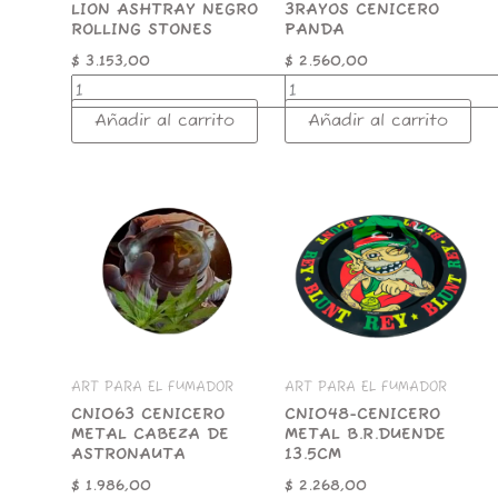
LION ASHTRAY NEGRO
3RAYOS CENICERO
ROLLING STONES
PANDA
$
3.153,00
$
2.560,00
Añadir al carrito
Añadir al carrito
CNI063
CNI048-
CENICERO
CENICERO
METAL
METAL
CABEZA
B.R.DUENDE
DE
13.5CM
ASTRONAUTA
cantidad
cantidad
ART PARA EL FUMADOR
ART PARA EL FUMADOR
CNI063 CENICERO
CNI048-CENICERO
METAL CABEZA DE
METAL B.R.DUENDE
ASTRONAUTA
13.5CM
$
1.986,00
$
2.268,00