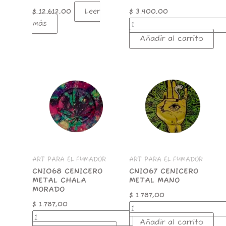
Leer
$
12.612,00
$
3.400,00
más
Añadir al carrito
CNI068
CNI067
CENICERO
CENICERO
METAL
METAL
CHALA
MANO
MORADO
cantidad
cantidad
ART PARA EL FUMADOR
ART PARA EL FUMADOR
CNI068 CENICERO
CNI067 CENICERO
METAL CHALA
METAL MANO
MORADO
$
1.787,00
$
1.787,00
Añadir al carrito