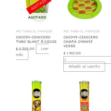
AGOTADO
C4NN42
VERDE
cantidad
AGOTADO
ART PARA EL FUMADOR
ART PARA EL FUMADOR
CNI054-CENICERO
CNI045-CENICERO
TUBO BLUNT R.COCOS
CHAPA C4NN42
VERDE
Leer
$
5.305,00
$
1.967,00
más
Añadir al carrito
CNI045-
CNI045-
6
17
CENICERO
CENICERO
GIRATORIO
GIRATORIO
CON
CON
BASURERO
BASURERO
60CM
60CM