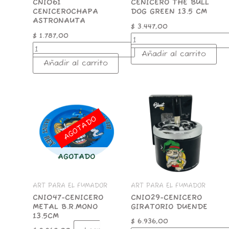
CNI061
CENICERO THE BULL
CENICEROCHAPA
DOG GREEN 13.5 CM
ASTRONAUTA
$
3.447,00
$
1.787,00
Añadir al carrito
Añadir al carrito
CNI029-
CENICERO
GIRATORIO
AGOTADO
DUENDE
cantidad
AGOTADO
ART PARA EL FUMADOR
ART PARA EL FUMADOR
CNI047-CENICERO
CNI029-CENICERO
METAL B.R.MONO
GIRATORIO DUENDE
13.5CM
$
6.936,00