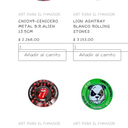
ART PARA EL FUMADOR
ART PARA EL FUMADOR
CNI049-CENICERO
LION ASHTRAY
METAL B.R.ALIEN
BLANCO ROLLING
13.5CM
STONES
$
2.268,00
$
3.153,00
Añadir al carrito
Añadir al carrito
LION
3RAYOS
ASHTRAY
CENICERO
NEGRO
PANDA
ROLLING
cantidad
STONES
cantidad
ART PARA EL FUMADOR
ART PARA EL FUMADOR