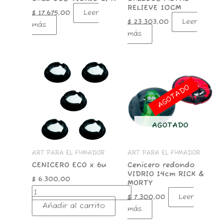
RELIEVE 10CM
Leer
$
17.675,00
Leer
$
23.303,00
más
más
CENICERO
ECO
x
AGOTADO
6u
cantidad
AGOTADO
ART PARA EL FUMADOR
ART PARA EL FUMADOR
CENICERO ECO x 6u
Cenicero redondo
VIDRIO 14cm RICK &
$
6.300,00
MORTY
Leer
$
7.300,00
Añadir al carrito
más