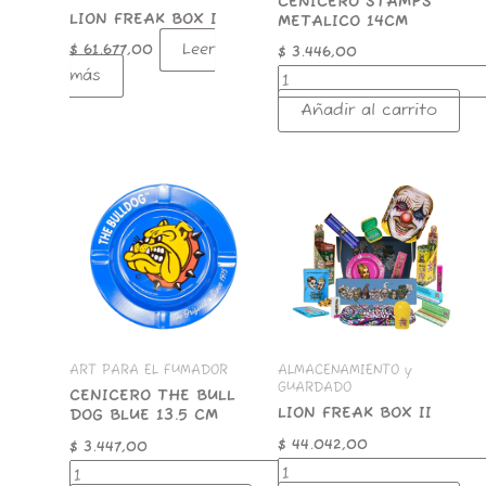
CENICERO STAMPS
LION FREAK BOX I
METALICO 14CM
Leer
$
61.677,00
$
3.446,00
más
Añadir al carrito
CENICERO
LION
THE
FREAK
BULL
BOX
DOG
II
BLUE
cantidad
13.5
CM
cantidad
ART PARA EL FUMADOR
ALMACENAMIENTO y
GUARDADO
CENICERO THE BULL
LION FREAK BOX II
DOG BLUE 13.5 CM
$
44.042,00
$
3.447,00