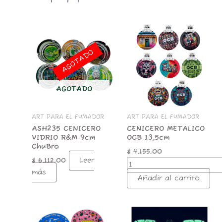
CENICERO
METALICO
OCB
AGOTADO
13,5cm
cantidad
AGOTADO
ART PARA EL FUMADOR
ART PARA EL FUMADOR
ASH235 CENICERO
CENICERO METALICO
VIDRIO R&M 9cm
OCB 13,5cm
ChuBro
$
4.155,00
Leer
$
6.112,00
más
Añadir al carrito
FUMANCHU
ATSQ-
ASHTRAY
CENICERO