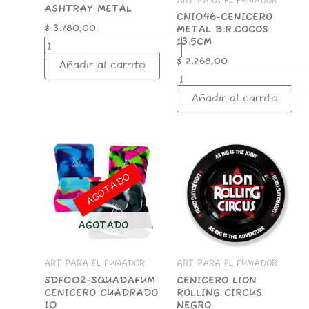
ART PARA EL FUMADOR
ASHTRAY METAL
CNI046-CENICERO
$
3.780,00
METAL B.R.COCOS
13.5CM
$
2.268,00
Añadir al carrito
Añadir al carrito
CENICERO
LION
ROLLING
AGOTADO
CIRCUS
NEGRO
cantidad
AGOTADO
ART PARA EL FUMADOR
ART PARA EL FUMADOR
SDF002-SQUADAFUM
CENICERO LION
CENICERO CUADRADO
ROLLING CIRCUS
10
NEGRO