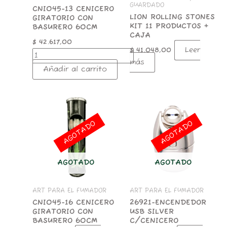
GUARDADO
CNI045-13 CENICERO
LION ROLLING STONES
GIRATORIO CON
KIT 11 PRODUCTOS +
BASURERO 60CM
CAJA
$
42.617,00
Leer
$
41.048,00
más
Añadir al carrito
AGOTADO
AGOTADO
AGOTADO
AGOTADO
ART PARA EL FUMADOR
ART PARA EL FUMADOR
CNI045-16 CENICERO
26921-ENCENDEDOR
GIRATORIO CON
USB SILVER
BASURERO 60CM
C/CENICERO