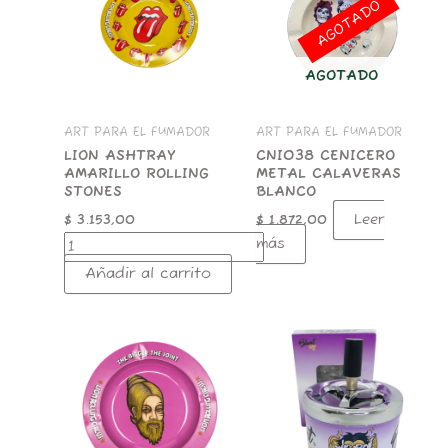
AGOTADO
ROLLING
STONES
cantidad
AGOTADO
ART PARA EL FUMADOR
ART PARA EL FUMADOR
LION ASHTRAY
CNI038 CENICERO
AMARILLO ROLLING
METAL CALAVERAS
STONES
BLANCO
Leer
$
3.153,00
$
1.872,00
más
Añadir al carrito
CENICERO
CNI031-
LION
CENICERO
ROLLING
GIRATORIO
CIRCUS
MONO
ROSA
cantidad
cantidad