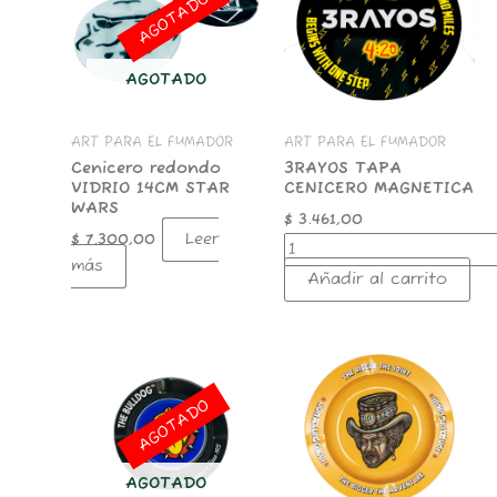
AGOTADO
MAGNETICA
cantidad
AGOTADO
ART PARA EL FUMADOR
ART PARA EL FUMADOR
Cenicero redondo
3RAYOS TAPA
VIDRIO 14CM STAR
CENICERO MAGNETICA
WARS
$
3.461,00
Leer
$
7.300,00
más
Añadir al carrito
CENICERO
LION
ROLLING
AGOTADO
CIRCUS
NARANJA
cantidad
AGOTADO