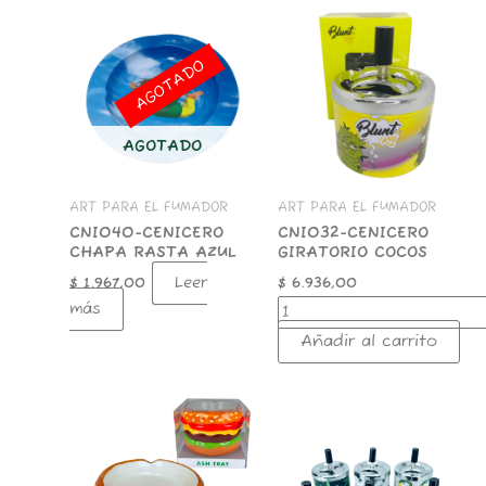
CNI032-
CENICERO
GIRATORIO
AGOTADO
COCOS
cantidad
AGOTADO
ART PARA EL FUMADOR
ART PARA EL FUMADOR
CNI040-CENICERO
CNI032-CENICERO
CHAPA RASTA AZUL
GIRATORIO COCOS
Leer
$
1.967,00
$
6.936,00
más
Añadir al carrito
396-
SA001-
CERAMIC
CENICERO
CHEESEBURGER
METAL
ASHTRAY
GIRATORIO