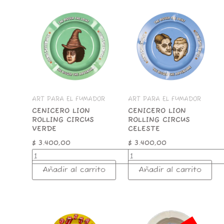
CENICERO
CENICERO
LION
LION
ROLLING
ROLLING
CIRCUS
CIRCUS
VERDE
CELESTE
cantidad
cantidad
ART PARA EL FUMADOR
ART PARA EL FUMADOR
CENICERO LION
CENICERO LION
ROLLING CIRCUS
ROLLING CIRCUS
VERDE
CELESTE
$
3.400,00
$
3.400,00
Añadir al carrito
Añadir al carrito
LION
ASHTRAY
AMARILLO