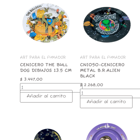
CENICERO
CNI050-
THE
CENICERO
BULL
METAL
DOG
B.R.ALIEN
DIBUJOS
BLACK
13.5
cantidad
CM
cantidad
ART PARA EL FUMADOR
ART PARA EL FUMADOR
CENICERO THE BULL
CNI050-CENICERO
DOG DIBUJOS 13.5 CM
METAL B.R.ALIEN
BLACK
$
3.447,00
$
2.268,00
Añadir al carrito
Añadir al carrito
3RAYOS
CENICERO
CENICERO
LION
METAL
ROLLING
NEGRO
CIRCUS