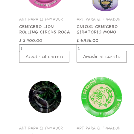
ART PARA EL FUMADOR
ART PARA EL FUMADOR
CENICERO LION
CNI031-CENICERO
ROLLING CIRCUS ROSA
GIRATORIO MONO
$
3.400,00
$
6.936,00
Añadir al carrito
Añadir al carrito
CNI061
CENICERO
CENICEROCHAPA
THE
ASTRONAUTA
BULL
cantidad
DOG
GREEN
13.5
CM
cantidad
ART PARA EL FUMADOR
ART PARA EL FUMADOR