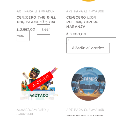
ART PARA EL FUMADOR
ART PARA EL FUMADOR
CENICERO THE BULL
CENICERO LION
DOG BLACK 13.5 CM
ROLLING CIRCUS
NARANJA
Leer
$
3.447,00
$
3.400,00
más
Añadir al carrito
CENICERO
STAMPS
METALICO
AGOTADO
14CM
cantidad
AGOTADO
ALMACENAMIENTO y
ART PARA EL FUMADOR
GUARDADO