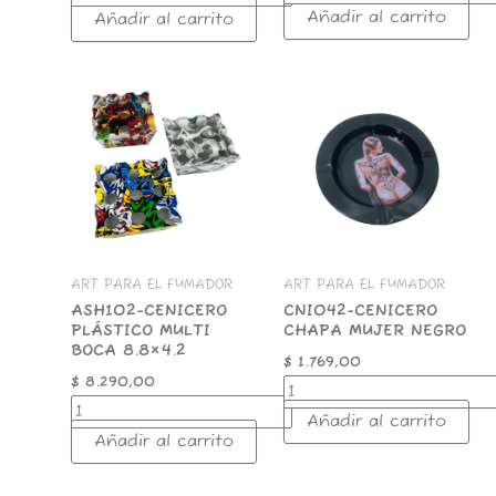
Añadir al carrito
Añadir al carrito
ASH102-
CNI042-
CENICERO
CENICERO
PLÁSTICO
CHAPA
MULTI
MUJER
BOCA
NEGRO
8.8x4.2
cantidad
cantidad
ART PARA EL FUMADOR
ART PARA EL FUMADOR
ASH102-CENICERO
CNI042-CENICERO
PLÁSTICO MULTI
CHAPA MUJER NEGRO
BOCA 8.8×4.2
$
1.769,00
$
8.290,00
Añadir al carrito
Añadir al carrito