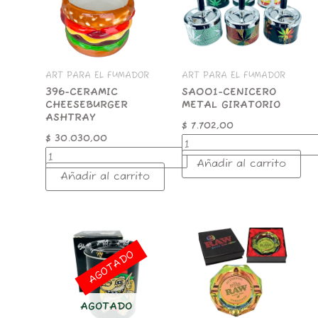
cantidad
cantidad
ART PARA EL FUMADOR
ART PARA EL FUMADOR
396-CERAMIC
SA001-CENICERO
CHEESEBURGER
METAL GIRATORIO
ASHTRAY
$
7.702,00
$
30.030,00
Añadir al carrito
Añadir al carrito
RAW
RAINBOW
GLASS
AGOTADO
ASHTRAY
cantidad
AGOTADO