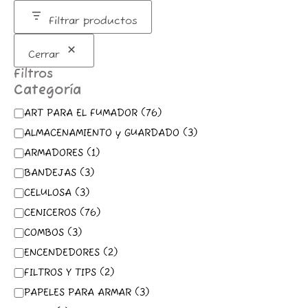
m
Filtrar productos
Cerrar
Filtros
Categoría
ART PARA EL FUMADOR
(
76
)
ALMACENAMIENTO y GUARDADO
(
3
)
ARMADORES
(
1
)
BANDEJAS
(
3
)
CELULOSA
(
3
)
CENICEROS
(
76
)
COMBOS
(
3
)
ENCENDEDORES
(
2
)
FILTROS Y TIPS
(
2
)
PAPELES PARA ARMAR
(
3
)