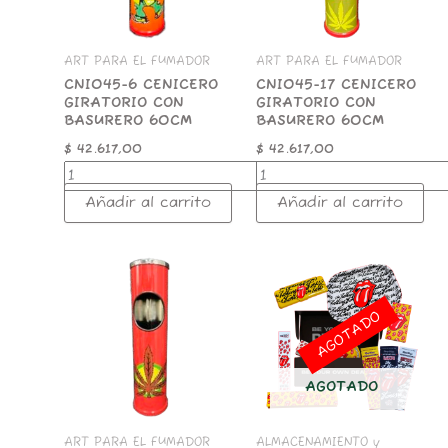
cantidad
cantidad
ART PARA EL FUMADOR
ART PARA EL FUMADOR
CNI045-6 CENICERO
CNI045-17 CENICERO
GIRATORIO CON
GIRATORIO CON
BASURERO 60CM
BASURERO 60CM
$
42.617,00
$
42.617,00
Añadir al carrito
Añadir al carrito
CNI045-
13
CENICERO
AGOTADO
GIRATORIO
CON
BASURERO
60CM
AGOTADO
cantidad
ART PARA EL FUMADOR
ALMACENAMIENTO y