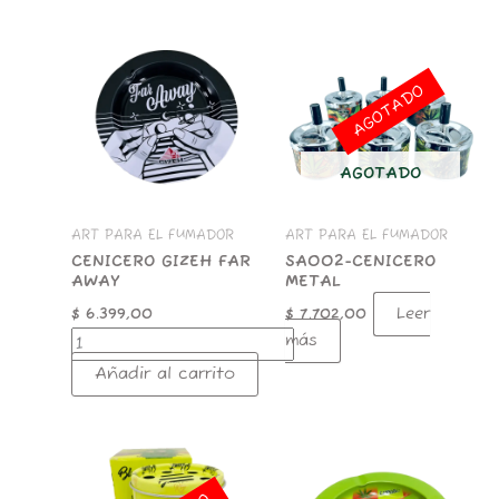
CENICERO
GIZEH
FAR
AGOTADO
AWAY
cantidad
AGOTADO
ART PARA EL FUMADOR
ART PARA EL FUMADOR
CENICERO GIZEH FAR
SA002-CENICERO
AWAY
METAL
Leer
$
6.399,00
$
7.702,00
más
Añadir al carrito
CNI045-
CENICERO
CHAPA