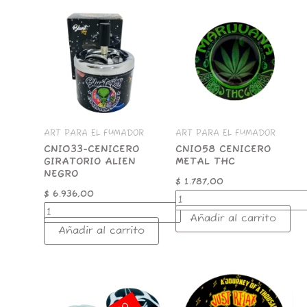
CNI033-
CNI058
CENICERO
CENICERO
GIRATORIO
METAL
ALIEN
THC
NEGRO
cantidad
cantidad
ART PARA EL FUMADOR
ART PARA EL FUMADOR
CNI033-CENICERO
CNI058 CENICERO
GIRATORIO ALIEN
METAL THC
NEGRO
$
1.787,00
$
6.936,00
Añadir al carrito
Añadir al carrito
3RAYOS
TAPA
CENICERO