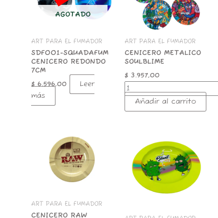
AGOTADO
ART PARA EL FUMADOR
ART PARA EL FUMADOR
SDF001-SQUADAFUM
CENICERO METALICO
CENICERO REDONDO
SOULBLIME
7CM
$
3.957,00
Leer
$
6.596,00
más
Añadir al carrito
CENICERO
CNI046-
RAW
CENICERO
ASHTRAY
METAL
METAL
B.R.COCOS
cantidad
13.5CM
cantidad
ART PARA EL FUMADOR
CENICERO RAW