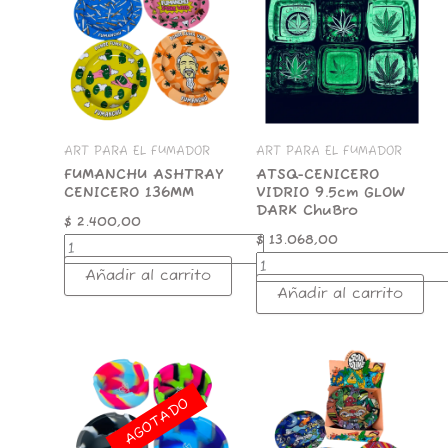
CENICERO
VIDRIO
136MM
9.5cm
cantidad
GLOW
DARK
ChuBro
cantidad
ART PARA EL FUMADOR
ART PARA EL FUMADOR
FUMANCHU ASHTRAY
ATSQ-CENICERO
CENICERO 136MM
VIDRIO 9.5cm GLOW
DARK ChuBro
$
2.400,00
$
13.068,00
Añadir al carrito
Añadir al carrito
CENICERO
METALICO
SOULBLIME
AGOTADO
cantidad