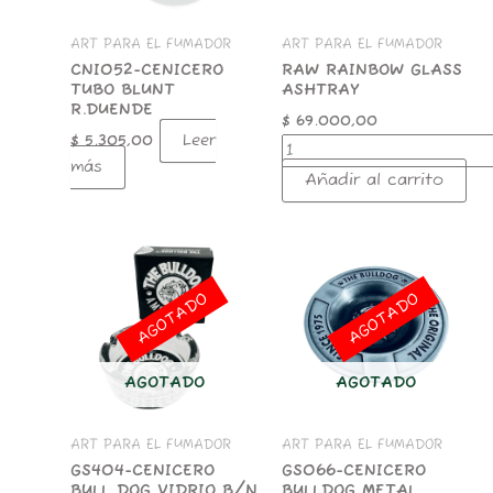
ART PARA EL FUMADOR
ART PARA EL FUMADOR
CNI052-CENICERO
RAW RAINBOW GLASS
TUBO BLUNT
ASHTRAY
R.DUENDE
$
69.000,00
Leer
$
5.305,00
más
Añadir al carrito
AGOTADO
AGOTADO
AGOTADO
AGOTADO
ART PARA EL FUMADOR
ART PARA EL FUMADOR
GS404-CENICERO
GS066-CENICERO
BULL DOG VIDRIO B/N
BULLDOG METAL