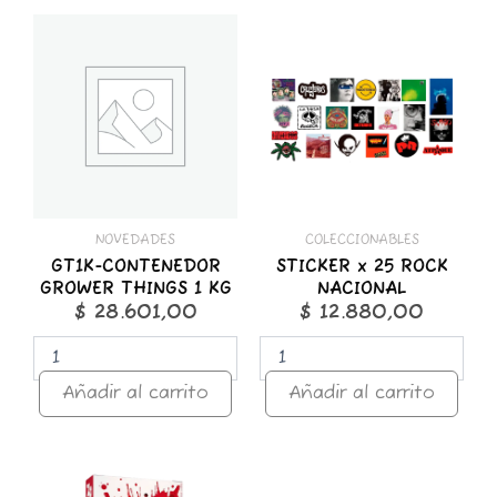
GT1K-
STICKER
CONTENEDOR
x
GROWER
25
THINGS
ROCK
1
NACIONAL
KG
cantidad
cantidad
NOVEDADES
COLECCIONABLES
GT1K-CONTENEDOR
STICKER x 25 ROCK
GROWER THINGS 1 KG
NACIONAL
$
28.601,00
$
12.880,00
Añadir al carrito
Añadir al carrito
ZOMO
50g