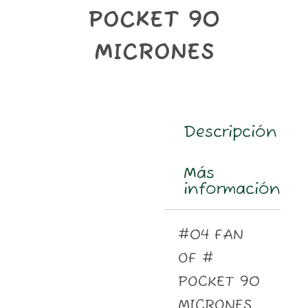
m
POCKET 90
MICRONES
Descripción
Más
información
#04 FAN
OF #
POCKET 90
MICRONES