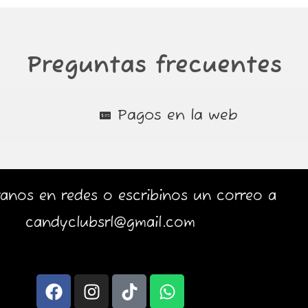
Preguntas frecuentes
Pagos en la web
anos en redes o escribinos un correo a
candyclubsrl@gmail.com
F
I
T
W
a
n
i
h