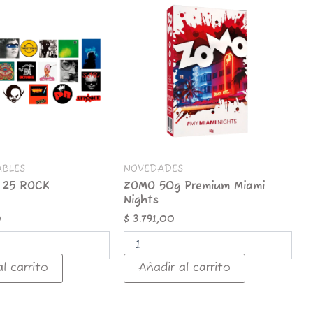
50g
Premium
Miami
Nights
cantidad
ABLES
NOVEDADES
 25 ROCK
ZOMO 50g Premium Miami
Nights
0
$
3.791,00
l carrito
Añadir al carrito