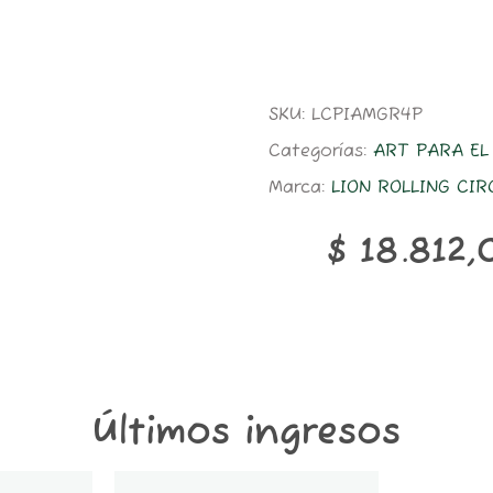
SKU:
LCPIAMGR4P
Categorías:
ART PARA E
Marca:
LION ROLLING CI
$
18.812,
Últimos ingresos
GT1K-
STICKER