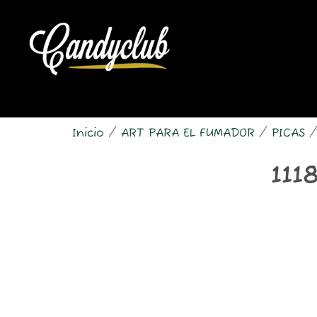
Ir
al
contenido
Inicio
/
ART PARA EL FUMADOR
/
PICAS
/
111