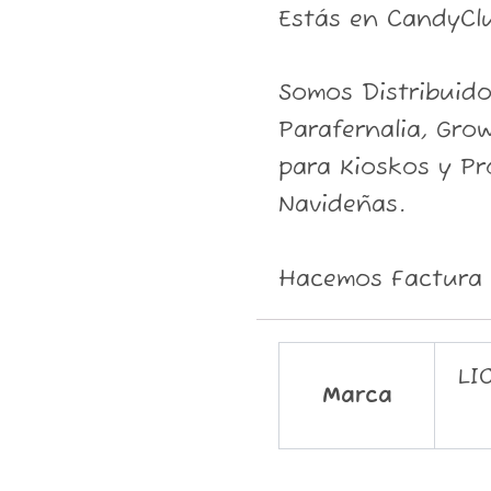
Estás en CandyCl
Somos Distribuid
Parafernalia, Grow
para Kioskos y P
Navideñas.
Hacemos Factura 
LI
Marca