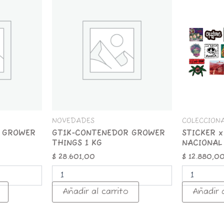
CONTENEDOR
x
GROWER
25
THINGS
ROCK
1
NACIONAL
KG
cantidad
cantidad
NOVEDADES
COLECCION
 GROWER
GT1K-CONTENEDOR GROWER
STICKER x
THINGS 1 KG
NACIONAL
$
28.601,00
$
12.880,0
Añadir al carrito
Añadir a