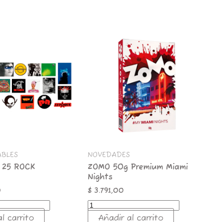
ZOMO
50g
Premium
Miami
Nights
cantidad
ABLES
NOVEDADES
 25 ROCK
ZOMO 50g Premium Miami
Nights
0
$
3.791,00
l carrito
Añadir al carrito