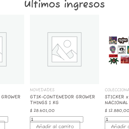
Últimos ingresos
GT1K-
STICKER
CONTENEDOR
x
GROWER
25
THINGS
ROCK
1
NACIONAL
KG
cantidad
cantidad
NOVEDADES
COLECCION
 GROWER
GT1K-CONTENEDOR GROWER
STICKER x
THINGS 1 KG
NACIONAL
$
28.601,00
$
12.880,0
Añadir al carrito
Añadir a