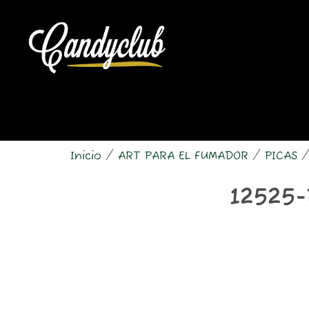
Ir
al
contenido
Inicio
/
ART PARA EL FUMADOR
/
PICAS
/
12525