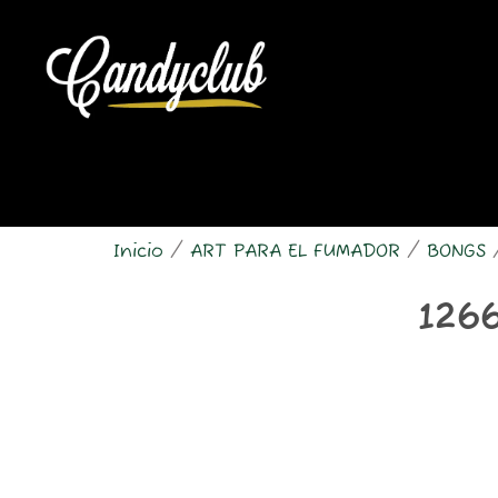
Ir
al
contenido
Inicio
/
ART PARA EL FUMADOR
/
BONGS
/
126