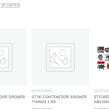
 al carrito
GT1K-
STICKER
CONTENEDOR
x
GROWER
25
THINGS
ROCK
1
NACIONA
KG
cantida
cantidad
NOVEDADES
COLECCI
DOR GROWER
GT1K-CONTENEDOR GROWER
STICKE
THINGS 1 KG
NACION