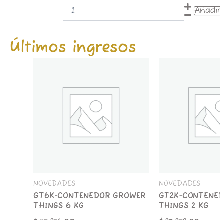
AT-
Añadir
MINI
GLASSBONG
VERDE
cantidad
Últimos ingresos
GT6K-
GT2K-
CONTENEDOR
CONTENEDOR
GROWER
GROWER
THINGS
THINGS
6
2
KG
KG
cantidad
cantidad
NOVEDADES
NOVEDADES
GT6K-CONTENEDOR GROWER
GT2K-CONTENE
THINGS 6 KG
THINGS 2 KG