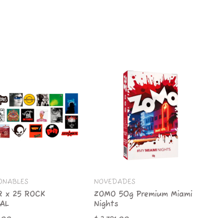
ZOMO
50g
Premium
Miami
L
Nights
d
cantidad
ONABLES
NOVEDADES
R x 25 ROCK
ZOMO 50g Premium Miami
AL
Nights