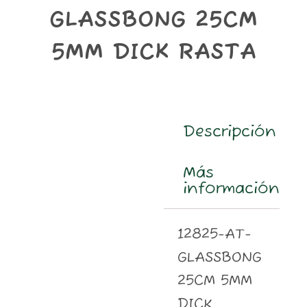
m
GLASSBONG 25CM
5MM DICK RASTA
Descripción
Más
información
12825-AT-
GLASSBONG
25CM 5MM
DICK