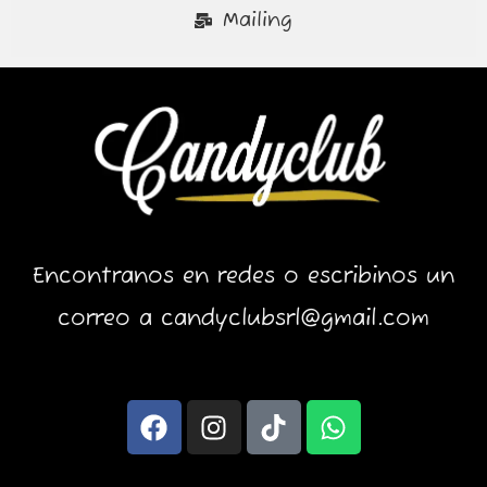
Mailing
Encontranos en redes o escribinos un
correo a candyclubsrl@gmail.com
F
I
T
W
a
n
i
h
c
s
k
a