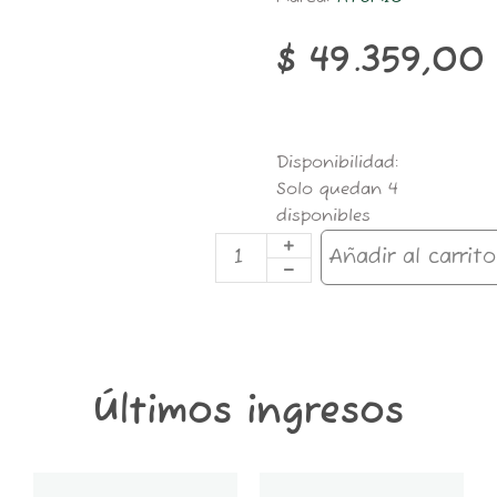
$
49.359,00
12825-
Disponibilidad:
AT-
Solo quedan 4
GLASSBONG
disponibles
25CM
5MM
Añadir al carrito
DICK
RASTA
cantidad
Últimos ingresos
GT6K-
GT2K-