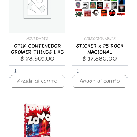
1
NACIONAL
KG
cantidad
cantidad
NOVEDADES
COLECCIONABLES
GT1K-CONTENEDOR
STICKER x 25 ROCK
GROWER THINGS 1 KG
NACIONAL
$
28.601,00
$
12.880,00
Añadir al carrito
Añadir al carrito
ZOMO
50g
Premium
Miami
Nights
cantidad