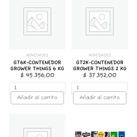
CONTENEDOR
CONTENEDOR
GROWER
GROWER
THINGS
THINGS
6
2
KG
KG
cantidad
cantidad
NOVEDADES
NOVEDADES
GT6K-CONTENEDOR
GT2K-CONTENEDOR
GROWER THINGS 6 KG
GROWER THINGS 2 KG
$
45.356,00
$
37.352,00
Añadir al carrito
Añadir al carrito
GT1K-
STICKER
CONTENEDOR
x
GROWER
25
THINGS
ROCK