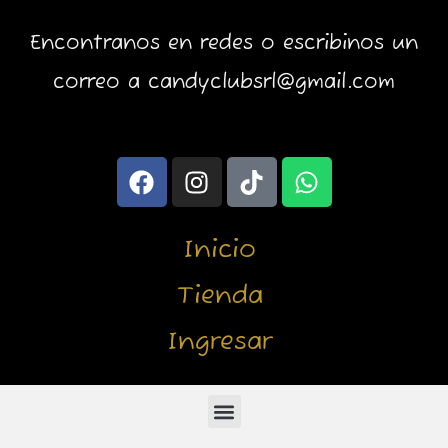
Encontranos en redes o escribinos un
correo a candyclubsrl@gmail.com
F
I
T
W
a
n
i
h
c
s
k
a
e
t
t
t
Inicio
b
a
o
s
o
g
k
a
Tienda
o
r
p
Ingresar
k
a
p
m