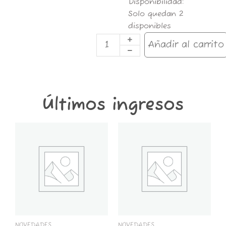
28003-
Disponibilidad:
ENCENDEDOR
Solo quedan 2
USB
disponibles
AZUL
OUTODOOR
Añadir al carrito
cantidad
Últimos ingresos
GT6K-
GT2K-
CONTENEDOR
CONTENEDOR
GROWER
GROWER
THINGS
THINGS
6
2
KG
KG
cantidad
cantidad
NOVEDADES
NOVEDADES