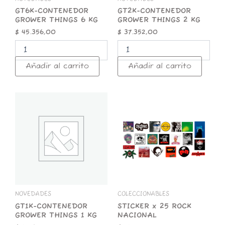
GT6K-CONTENEDOR
GT2K-CONTENEDOR
GROWER THINGS 6 KG
GROWER THINGS 2 KG
$
45.356,00
$
37.352,00
Añadir al carrito
Añadir al carrito
GT1K-
STICKER
CONTENEDOR
x
GROWER
25
THINGS
ROCK
1
NACIONAL
KG
cantidad
cantidad
NOVEDADES
COLECCIONABLES
GT1K-CONTENEDOR
STICKER x 25 ROCK
GROWER THINGS 1 KG
NACIONAL