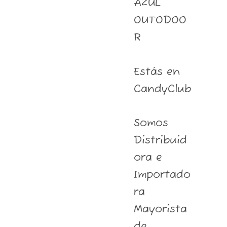
AZUL
OUTODOO
R
Estás en
CandyClub
Somos
Distribuid
ora e
Importado
ra
Mayorista
de