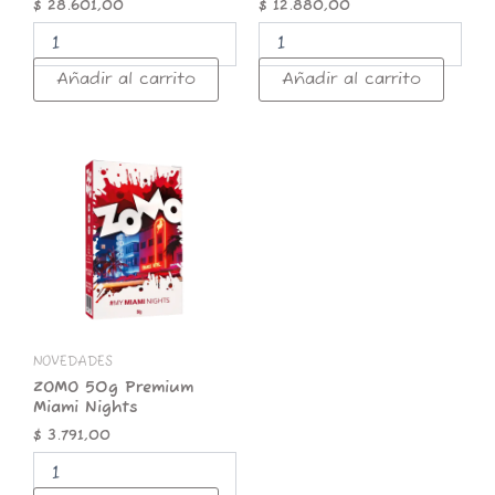
$
28.601,00
$
12.880,00
Añadir al carrito
Añadir al carrito
ZOMO
50g
Premium
Miami
Nights
cantidad
NOVEDADES
ZOMO 50g Premium
Miami Nights
$
3.791,00