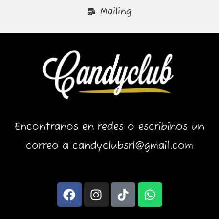
Mailing
Encontranos en redes o escribinos un
correo a candyclubsrl@gmail.com
F
I
T
W
a
n
i
h
c
s
k
a