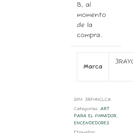
B, al
momento
de la
compra.
3RAY
Marca
SKU:
3RFUNCLCA
Categorías:
ART
PARA EL FUMADOR
,
ENCENDEDORES
Etiquetas: