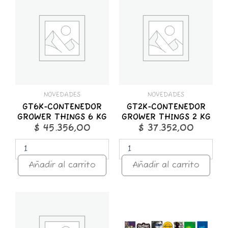
CONTENEDOR
CONTENEDOR
GROWER
GROWER
THINGS
THINGS
6
2
KG
KG
cantidad
cantidad
NOVEDADES
NOVEDADES
GT6K-CONTENEDOR
GT2K-CONTENEDOR
GROWER THINGS 6 KG
GROWER THINGS 2 KG
$
45.356,00
$
37.352,00
Añadir al carrito
Añadir al carrito
GT1K-
STICKER
CONTENEDOR
x
GROWER
25
THINGS
ROCK