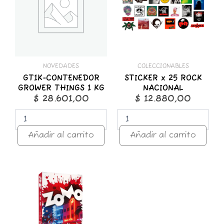
1
NACIONAL
KG
cantidad
cantidad
NOVEDADES
COLECCIONABLES
GT1K-CONTENEDOR
STICKER x 25 ROCK
GROWER THINGS 1 KG
NACIONAL
$
28.601,00
$
12.880,00
Añadir al carrito
Añadir al carrito
ZOMO
50g
Premium
Miami
Nights
cantidad