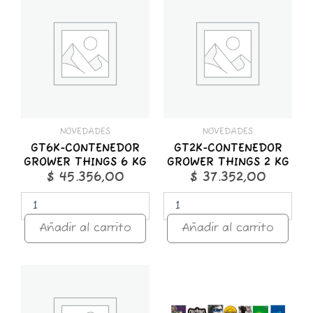
CONTENEDOR
CONTENEDOR
GROWER
GROWER
THINGS
THINGS
6
2
KG
KG
cantidad
cantidad
NOVEDADES
NOVEDADES
GT6K-CONTENEDOR
GT2K-CONTENEDOR
GROWER THINGS 6 KG
GROWER THINGS 2 KG
$
45.356,00
$
37.352,00
Añadir al carrito
Añadir al carrito
GT1K-
STICKER
CONTENEDOR
x
GROWER
25
THINGS
ROCK