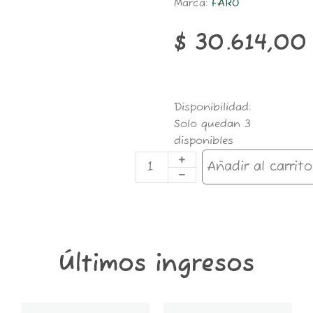
Marca:
FARO
$
30.614,00
7074-
Disponibilidad:
PICA
Solo quedan 3
METAL
disponibles
PINTADO
4P
Añadir al carrito
60MM
FARO
cantidad
Últimos ingresos
GT6K-
GT2K-