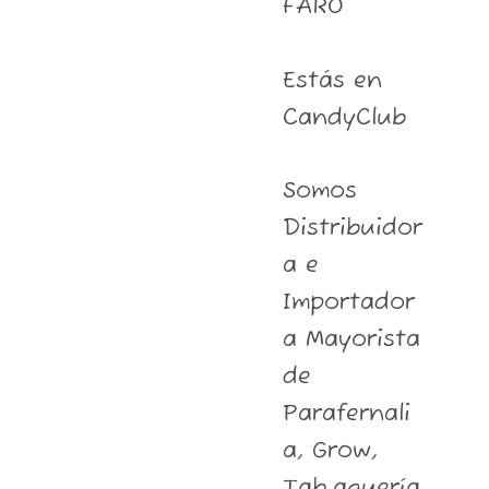
FARO
Estás en
CandyClub
Somos
Distribuidor
a e
Importador
a Mayorista
de
Parafernali
a, Grow,
Tab.aquería