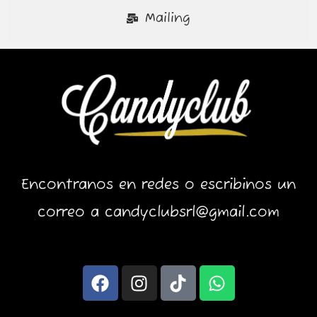
Mailing
Encontranos en redes o escribinos un
correo a candyclubsrl@gmail.com
F
I
T
W
a
n
i
h
c
s
k
a