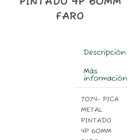
PINTADO 4P 60MM
m
FARO
Descripción
Más
información
7074- PICA
METAL
PINTADO
4P 60MM