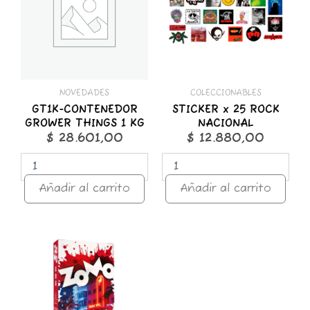
1
NACIONAL
KG
cantidad
cantidad
NOVEDADES
COLECCIONABLES
GT1K-CONTENEDOR
STICKER x 25 ROCK
GROWER THINGS 1 KG
NACIONAL
$
28.601,00
$
12.880,00
Añadir al carrito
Añadir al carrito
ZOMO
50g
Premium
Miami
Nights
cantidad