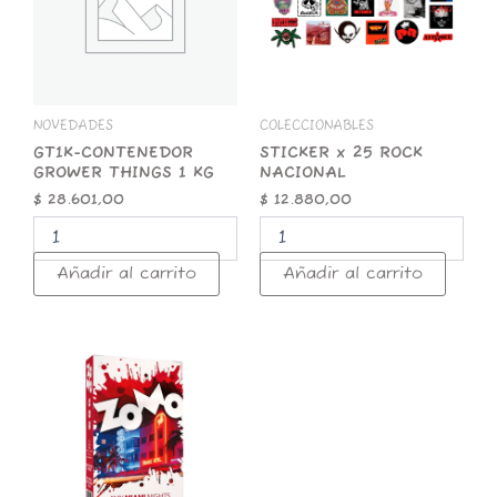
KG
cantidad
cantidad
NOVEDADES
COLECCIONABLES
GT1K-CONTENEDOR
STICKER x 25 ROCK
GROWER THINGS 1 KG
NACIONAL
$
28.601,00
$
12.880,00
Añadir al carrito
Añadir al carrito
ZOMO
50g
Premium
Miami
Nights
cantidad