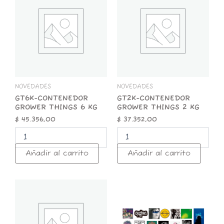
GROWER
GROWER
THINGS
THINGS
6
2
KG
KG
cantidad
cantidad
NOVEDADES
NOVEDADES
GT6K-CONTENEDOR
GT2K-CONTENEDOR
GROWER THINGS 6 KG
GROWER THINGS 2 KG
$
45.356,00
$
37.352,00
Añadir al carrito
Añadir al carrito
GT1K-
STICKER
CONTENEDOR
x
GROWER
25
THINGS
ROCK
1
NACIONAL