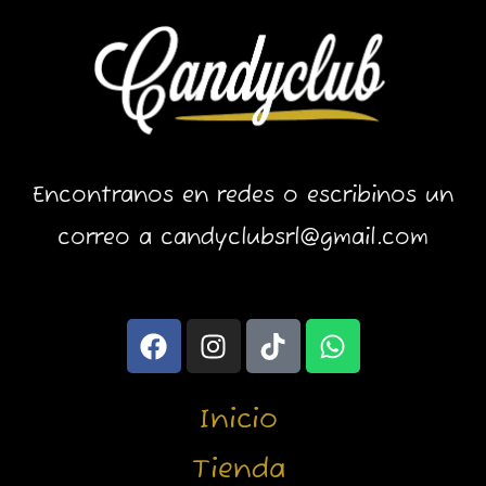
Encontranos en redes o escribinos un
correo a candyclubsrl@gmail.com
F
I
T
W
a
n
i
h
c
s
k
a
e
t
t
t
Inicio
b
a
o
s
o
g
k
a
Tienda