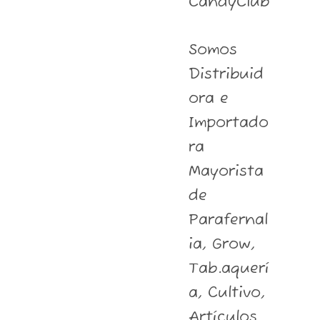
CandyClub
Somos
Distribuid
ora e
Importado
ra
Mayorista
de
Parafernal
ia, Grow,
Tab.aquerí
a, Cultivo,
Artículos