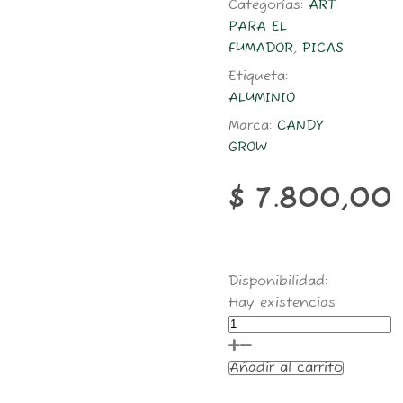
Categorías:
ART
PARA EL
FUMADOR
,
PICAS
Etiqueta:
ALUMINIO
Marca:
CANDY
GROW
$
7.800,00
ARTURITO
Disponibilidad:
ALUMINIO
Hay existencias
50MM
cantidad
Añadir al carrito