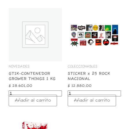
GT1K-
STICKER
CONTENEDOR
x
GROWER
25
THINGS
ROCK
1
NACIONAL
KG
cantidad
cantidad
NOVEDADES
COLECCIONABLES
GT1K-CONTENEDOR
STICKER x 25 ROCK
GROWER THINGS 1 KG
NACIONAL
$
28.601,00
$
12.880,00
Añadir al carrito
Añadir al carrito
ZOMO
50g