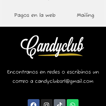
Pagos en la web
Mailing
Encontranos en redes o escribinos un
correo a candyclubsrl@gmail.com
F
I
T
W