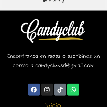
Mailing
Encontranos en redes o escribinos un
correo a candyclubsrl@gmail.com
F
I
T
W
a
n
i
h
c
s
k
a
e
t
t
t
Inicio