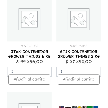
CONTENEDOR
CONTENEDOR
GROWER
GROWER
THINGS
THINGS
6
2
KG
KG
cantidad
cantidad
NOVEDADES
NOVEDADES
GT6K-CONTENEDOR
GT2K-CONTENEDOR
GROWER THINGS 6 KG
GROWER THINGS 2 KG
$
45.356,00
$
37.352,00
Añadir al carrito
Añadir al carrito
GT1K-
STICKER
CONTENEDOR
x
GROWER
25