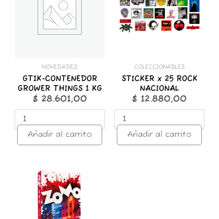
THINGS
ROCK
1
NACIONAL
KG
cantidad
cantidad
NOVEDADES
COLECCIONABLES
GT1K-CONTENEDOR
STICKER x 25 ROCK
GROWER THINGS 1 KG
NACIONAL
$
28.601,00
$
12.880,00
Añadir al carrito
Añadir al carrito
ZOMO
50g
Premium
Miami
Nights
cantidad