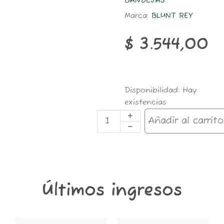
BANDEJAS
Marca:
BLUNT REY
$
3.544,00
BAN46
Disponibilidad:
Hay
BANDEJA
existencias
CHICA
OVNI
Añadir al carrito
MARCIANO
18*14cm
cantidad
Últimos ingresos
GT6K-
GT2K-