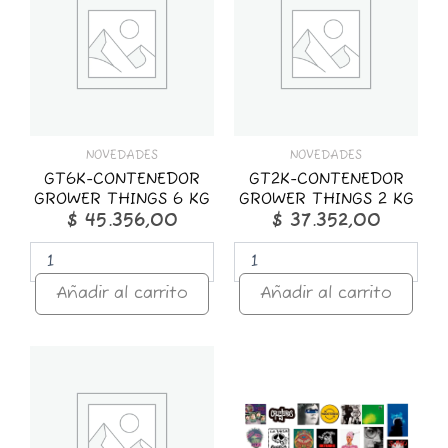
GROWER
GROWER
THINGS
THINGS
6
2
KG
KG
cantidad
cantidad
NOVEDADES
NOVEDADES
GT6K-CONTENEDOR
GT2K-CONTENEDOR
GROWER THINGS 6 KG
GROWER THINGS 2 KG
$
45.356,00
$
37.352,00
Añadir al carrito
Añadir al carrito
GT1K-
STICKER
CONTENEDOR
x
GROWER
25
THINGS
ROCK
1
NACIONAL