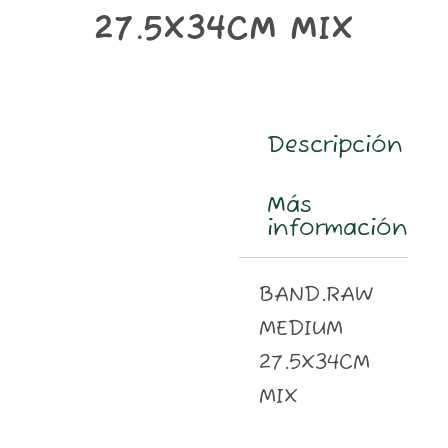
m
27.5X34CM MIX
Descripción
Más
información
BAND.RAW
MEDIUM
27.5X34CM
MIX