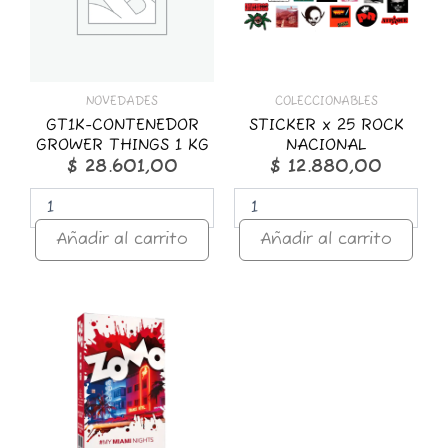
KG
cantidad
cantidad
NOVEDADES
COLECCIONABLES
GT1K-CONTENEDOR
STICKER x 25 ROCK
GROWER THINGS 1 KG
NACIONAL
$
28.601,00
$
12.880,00
Añadir al carrito
Añadir al carrito
ZOMO
50g
Premium
Miami
Nights
cantidad