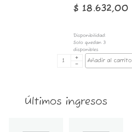
$
18.632,00
BAND.RAW
Disponibilidad:
MEDIUM
Solo quedan 3
27.5X34CM
disponibles
MIX
cantidad
Añadir al carrito
Últimos ingresos
GT6K-
GT2K-
CONTENEDOR
CONTENEDOR