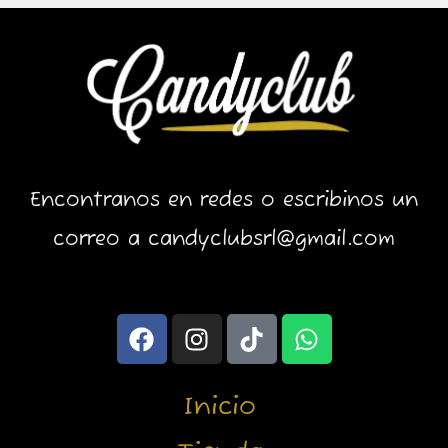
Encontranos en redes o escribinos un
correo a candyclubsrl@gmail.com
F
I
T
W
a
n
i
h
c
s
k
a
e
t
t
t
Inicio
b
a
o
s