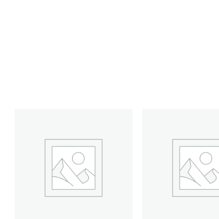
GT6K-
GT2K-
CONTENEDOR
CONTENEDOR
GROWER
GROWER
THINGS
THINGS
6
2
KG
KG
cantidad
cantidad