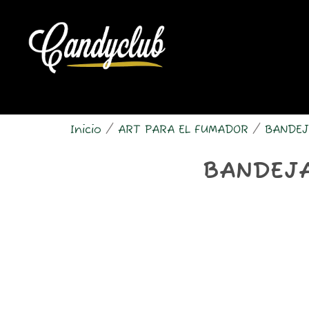
Ir
al
contenido
Inicio
/
ART PARA EL FUMADOR
/
BANDEJ
BANDEJA