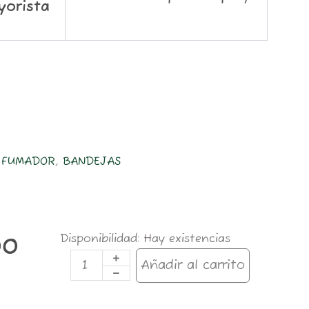
yorista
L FUMADOR
,
BANDEJAS
BANDEJA
Disponibilidad:
Hay existencias
00
GIZEH
COMIC
Añadir al carrito
MEDIUM
275x175mm
cantidad