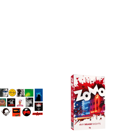
ZOMO
50g
Premium
Miami
Nights
cantidad