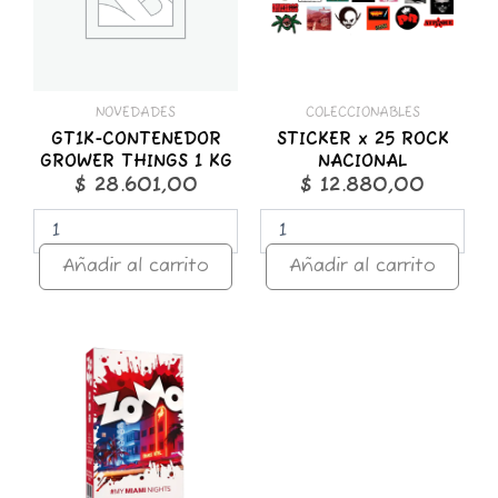
KG
cantidad
cantidad
NOVEDADES
COLECCIONABLES
GT1K-CONTENEDOR
STICKER x 25 ROCK
GROWER THINGS 1 KG
NACIONAL
$
28.601,00
$
12.880,00
Añadir al carrito
Añadir al carrito
ZOMO
50g
Premium
Miami
Nights
cantidad