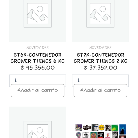
GROWER
GROWER
THINGS
THINGS
6
2
KG
KG
cantidad
cantidad
NOVEDADES
NOVEDADES
GT6K-CONTENEDOR
GT2K-CONTENEDOR
GROWER THINGS 6 KG
GROWER THINGS 2 KG
$
45.356,00
$
37.352,00
Añadir al carrito
Añadir al carrito
GT1K-
STICKER
CONTENEDOR
x
GROWER
25
THINGS
ROCK
1
NACIONAL