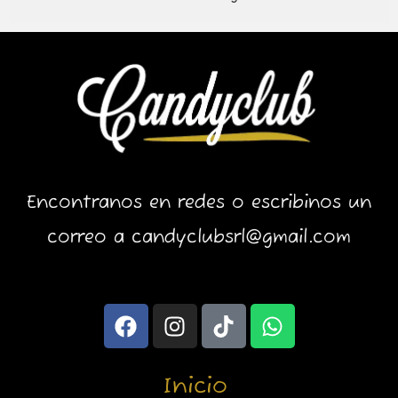
Encontranos en redes o escribinos un
correo a candyclubsrl@gmail.com
F
I
T
W
a
n
i
h
c
s
k
a
e
t
t
t
Inicio