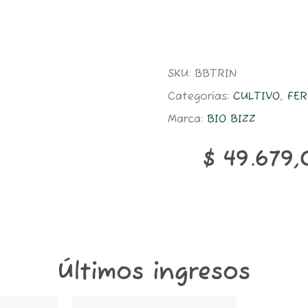
SKU:
BBTRIN
Categorías:
CULTIVO
,
FER
Marca:
BIO BIZZ
$
49.679,
Últimos ingresos
GT1K-
STICKER