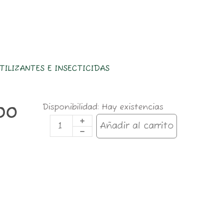
TILIZANTES E INSECTICIDAS
Bio.Bloom
Disponibilidad:
Hay existencias
00
+
Grow
Añadir al carrito
+
Top.Max
250ml
Try
Pack
Indoor
cantidad
ZOMO