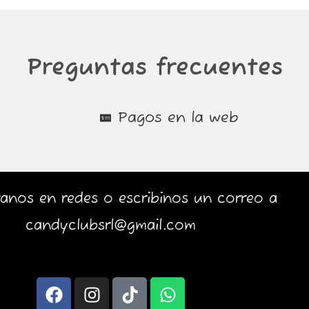
Preguntas frecuentes
Pagos en la web
anos en redes o escribinos un correo a
candyclubsrl@gmail.com
F
I
T
W
a
n
i
h