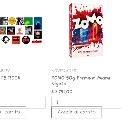
50g
Premium
Miami
Nights
cantidad
ABLES
NOVEDADES
 25 ROCK
ZOMO 50g Premium Miami
Nights
0
$
3.791,00
l carrito
Añadir al carrito