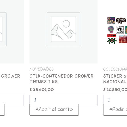
CONTENEDOR
x
GROWER
25
THINGS
ROCK
1
NACIONAL
KG
cantidad
cantidad
NOVEDADES
COLECCION
 GROWER
GT1K-CONTENEDOR GROWER
STICKER x
THINGS 1 KG
NACIONAL
$
28.601,00
$
12.880,0
Añadir al carrito
Añadir a