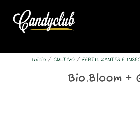
Ir
al
contenido
Inicio
/
CULTIVO
/
FERTILIZANTES E INSE
Bio.Bloom + 