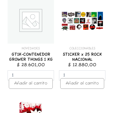
CONTENEDOR
x
GROWER
25
THINGS
ROCK
1
NACIONAL
KG
cantidad
cantidad
NOVEDADES
COLECCIONABLES
GT1K-CONTENEDOR
STICKER x 25 ROCK
GROWER THINGS 1 KG
NACIONAL
$
28.601,00
$
12.880,00
Añadir al carrito
Añadir al carrito
ZOMO
50g
Premium