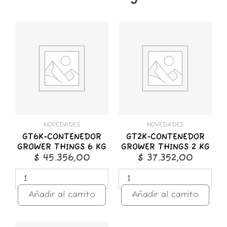
GT6K-
GT2K-
CONTENEDOR
CONTENEDOR
GROWER
GROWER
THINGS
THINGS
6
2
KG
KG
cantidad
cantidad
NOVEDADES
NOVEDADES
GT6K-CONTENEDOR
GT2K-CONTENEDOR
GROWER THINGS 6 KG
GROWER THINGS 2 KG
$
45.356,00
$
37.352,00
Añadir al carrito
Añadir al carrito
GT1K-
STICKER