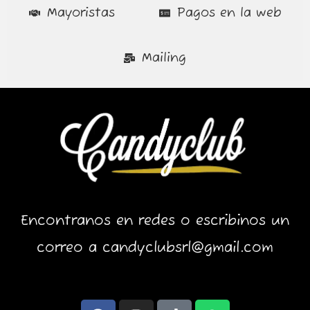
Mayoristas
Pagos en la web
Mailing
Encontranos en redes o escribinos un
correo a candyclubsrl@gmail.com
F
I
T
W