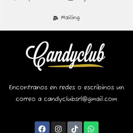
Mailing
Encontranos en redes o escribinos un
correo a candyclubsrl@gmail.com
F
I
T
W
a
n
i
h