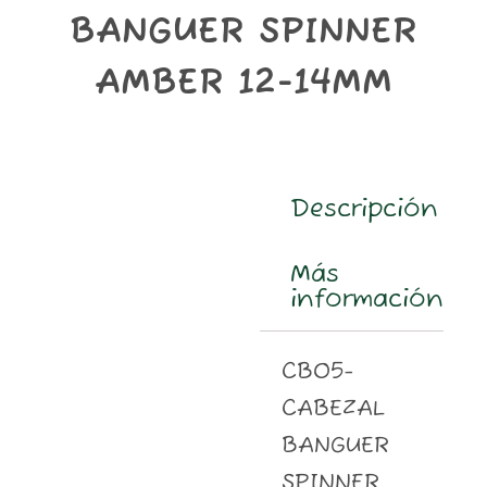
m
BANGUER SPINNER
AMBER 12-14MM
Descripción
Más
información
CB05-
CABEZAL
BANGUER
SPINNER