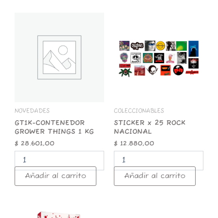
GT1K-
STICKER
CONTENEDOR
x
GROWER
25
THINGS
ROCK
1
NACIONAL
KG
cantidad
cantidad
NOVEDADES
COLECCIONABLES
GT1K-CONTENEDOR
STICKER x 25 ROCK
GROWER THINGS 1 KG
NACIONAL
$
28.601,00
$
12.880,00
Añadir al carrito
Añadir al carrito
ZOMO
50g