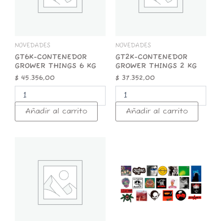
cantidad
cantidad
NOVEDADES
NOVEDADES
GT6K-CONTENEDOR
GT2K-CONTENEDOR
GROWER THINGS 6 KG
GROWER THINGS 2 KG
$
45.356,00
$
37.352,00
Añadir al carrito
Añadir al carrito
GT1K-
STICKER
CONTENEDOR
x
GROWER
25
THINGS
ROCK
1
NACIONAL
KG
cantidad
cantidad