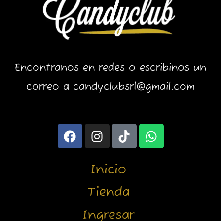
Encontranos en redes o escribinos un
correo a candyclubsrl@gmail.com
F
I
T
W
a
n
i
h
c
s
k
a
e
t
t
t
Inicio
b
a
o
s
o
g
k
a
Tienda
o
r
p
Ingresar
k
a
p