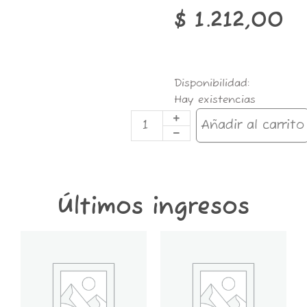
$
1.212,00
CELULOSA
Disponibilidad:
COLOR
Hay existencias
78mm
x
Añadir al carrito
50h
WEEDY
cantidad
Últimos ingresos
GT6K-
GT2K-
CONTENEDOR
CONTENEDOR
GROWER
GROWER
THINGS
THINGS
6
2
KG
KG