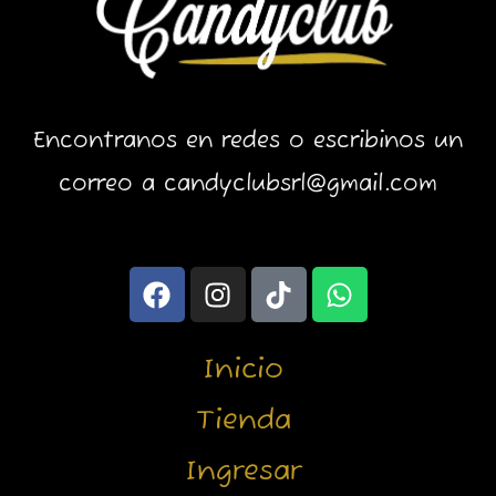
Encontranos en redes o escribinos un
correo a candyclubsrl@gmail.com
F
I
T
W
a
n
i
h
c
s
k
a
e
t
t
t
Inicio
b
a
o
s
o
g
k
a
Tienda
o
r
p
Ingresar
k
a
p