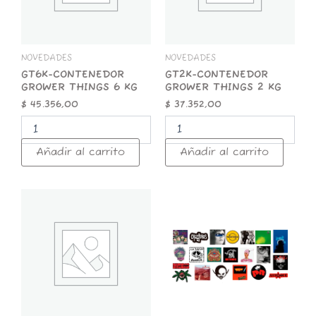
cantidad
cantidad
NOVEDADES
NOVEDADES
GT6K-CONTENEDOR
GT2K-CONTENEDOR
GROWER THINGS 6 KG
GROWER THINGS 2 KG
$
45.356,00
$
37.352,00
Añadir al carrito
Añadir al carrito
GT1K-
STICKER
CONTENEDOR
x
GROWER
25
THINGS
ROCK
1
NACIONAL
KG
cantidad
cantidad