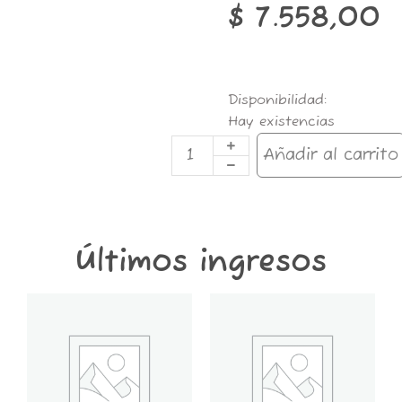
$
7.558,00
CERIUM
Disponibilidad:
FLUIDO
Hay existencias
133
CM3
Añadir al carrito
LATA
cantidad
Últimos ingresos
GT6K-
GT2K-
CONTENEDOR
CONTENEDOR
GROWER
GROWER
THINGS
THINGS
6
2
KG
KG