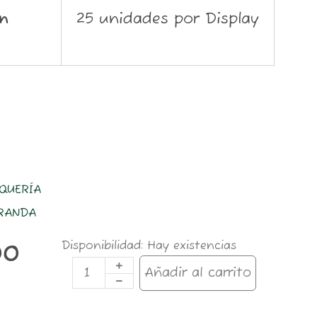
n
25 unidades por Display
QUERÍA
IRANDA
cig.FRANCISCO
Disponibilidad:
Hay existencias
00
MIRANDA
CHURCHILL
Añadir al carrito
cantidad