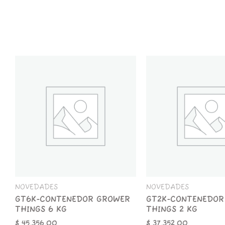
GT6K-
GT2K-
CONTENEDOR
CONTENEDOR
GROWER
GROWER
THINGS
THINGS
6
2
KG
KG
cantidad
cantidad
NOVEDADES
NOVEDADES
GT6K-CONTENEDOR GROWER
GT2K-CONTENEDOR
THINGS 6 KG
THINGS 2 KG
$
45.356,00
$
37.352,00