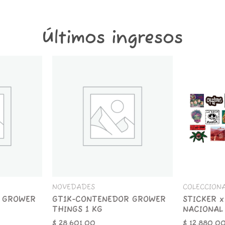
Últimos ingresos
GT1K-
STICKER
CONTENEDOR
x
GROWER
25
THINGS
ROCK
1
NACIONAL
KG
cantidad
cantidad
NOVEDADES
COLECCION
 GROWER
GT1K-CONTENEDOR GROWER
STICKER x
THINGS 1 KG
NACIONAL
$
28.601,00
$
12.880,0