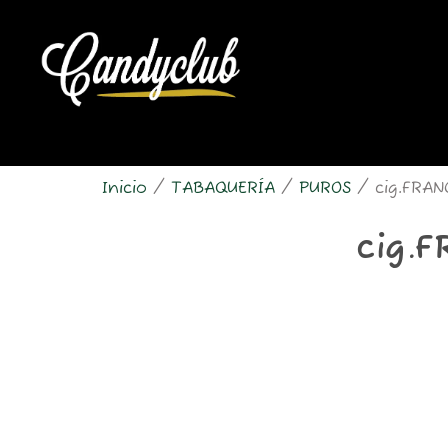
Ir
al
contenido
Inicio
/
TABAQUERÍA
/
PUROS
/ cig.FRAN
cig.