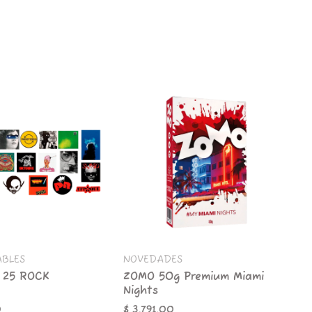
ZOMO
50g
Premium
Miami
Nights
cantidad
ABLES
NOVEDADES
 25 ROCK
ZOMO 50g Premium Miami
Nights
0
$
3.791,00