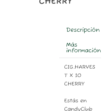
CHERRY
m
Descripción
Más
información
CIG.HARVES
T X 10
CHERRY
Estás en
CandyClub