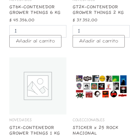
GT6K-CONTENEDOR
GT2K-CONTENEDOR
GROWER THINGS 6 KG
GROWER THINGS 2 KG
$
45.356,00
$
37.352,00
Añadir al carrito
Añadir al carrito
GT1K-
STICKER
CONTENEDOR
x
GROWER
25
THINGS
ROCK
1
NACIONAL
KG
cantidad
cantidad
NOVEDADES
COLECCIONABLES
GT1K-CONTENEDOR
STICKER x 25 ROCK
GROWER THINGS 1 KG
NACIONAL