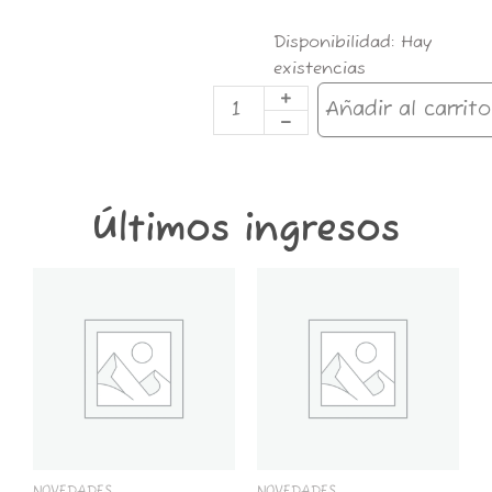
CIG.HARVEST
Disponibilidad:
Hay
X
existencias
10
CHERRY
Añadir al carrito
cantidad
Últimos ingresos
GT6K-
GT2K-
CONTENEDOR
CONTENEDOR
GROWER
GROWER
THINGS
THINGS
6
2
KG
KG
cantidad
cantidad
NOVEDADES
NOVEDADES