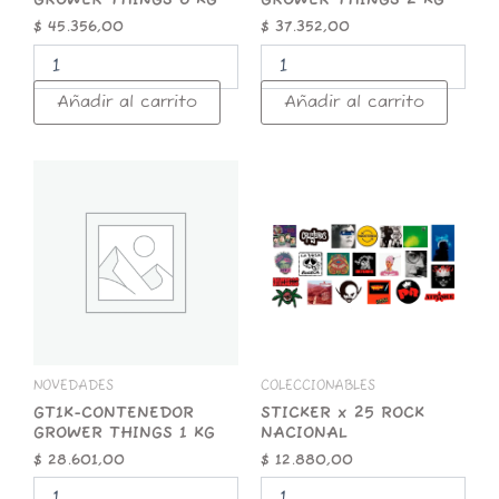
$
45.356,00
$
37.352,00
Añadir al carrito
Añadir al carrito
GT1K-
STICKER
CONTENEDOR
x
GROWER
25
THINGS
ROCK
1
NACIONAL
KG
cantidad
cantidad
NOVEDADES
COLECCIONABLES
GT1K-CONTENEDOR
STICKER x 25 ROCK
GROWER THINGS 1 KG
NACIONAL
$
28.601,00
$
12.880,00