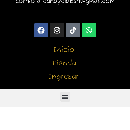
correo a candyclubsrl@gmail.com
F
I
T
W
a
n
i
h
c
s
k
a
e
t
t
t
Inicio
b
a
o
s
o
g
k
a
Tienda
o
r
p
Ingresar
k
a
p
m