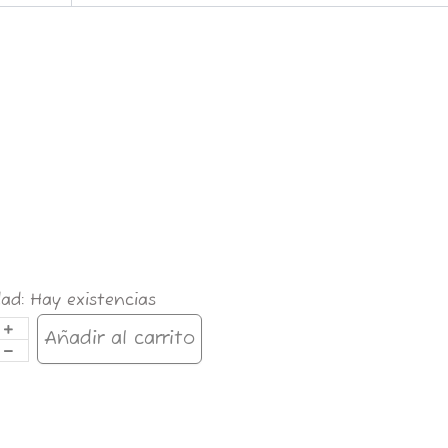
TRO
dad:
Hay existencias
AS
R
Añadir al carrito
O
idad