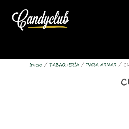
Ir
al
contenido
Inicio
/
TABAQUERÍA
/
PARA ARMAR
/ CU
C