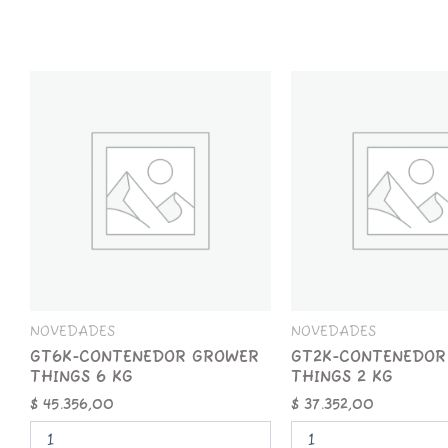
GT6K-
GT2K-
CONTENEDOR
CONTENEDOR
GROWER
GROWER
THINGS
THINGS
6
2
KG
KG
cantidad
cantidad
NOVEDADES
NOVEDADES
GT6K-CONTENEDOR GROWER
GT2K-CONTENEDOR
THINGS 6 KG
THINGS 2 KG
$
45.356,00
$
37.352,00