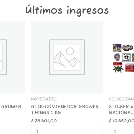
Últimos ingresos
GT1K-
STICKER
CONTENEDOR
x
GROWER
25
THINGS
ROCK
1
NACIONAL
KG
cantidad
cantidad
NOVEDADES
COLECCION
 GROWER
GT1K-CONTENEDOR GROWER
STICKER x
THINGS 1 KG
NACIONAL
$
28.601,00
$
12.880,0