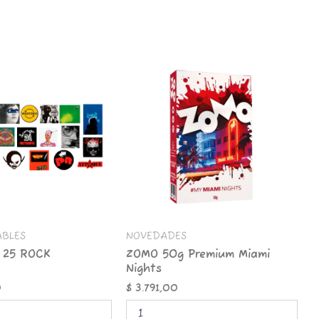
ZOMO
50g
Premium
Miami
Nights
cantidad
ABLES
NOVEDADES
 25 ROCK
ZOMO 50g Premium Miami
Nights
0
$
3.791,00