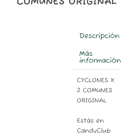
COMUNES ORIGINAL
m
Descripción
Más
información
CYCLONES X
2 COMUNES
ORIGINAL
Estás en
CandyClub