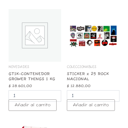
GT1K-
STICKER
CONTENEDOR
x
GROWER
25
THINGS
ROCK
1
NACIONAL
KG
cantidad
cantidad
NOVEDADES
COLECCIONABLES
GT1K-CONTENEDOR
STICKER x 25 ROCK
GROWER THINGS 1 KG
NACIONAL
$
28.601,00
$
12.880,00
Añadir al carrito
Añadir al carrito
ZOMO