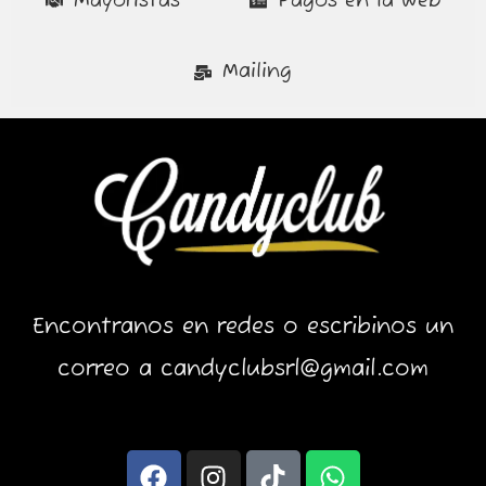
Mayoristas
Pagos en la web
Mailing
Encontranos en redes o escribinos un
correo a candyclubsrl@gmail.com
F
I
T
W