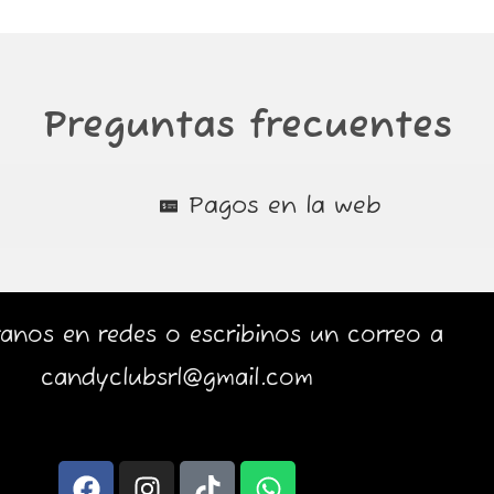
Preguntas frecuentes
Pagos en la web
anos en redes o escribinos un correo a
candyclubsrl@gmail.com
F
I
T
W