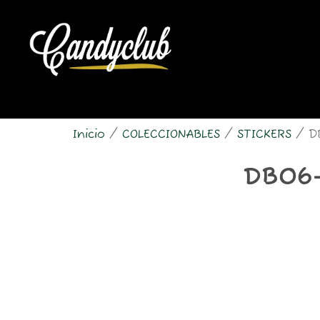
Ir
al
contenido
Inicio
/
COLECCIONABLES
/
STICKERS
/ D
DB06-