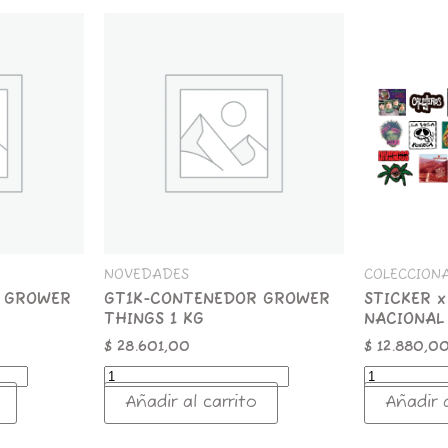
GT1K-
STICKER
CONTENEDOR
x
GROWER
25
THINGS
ROCK
1
NACIONAL
KG
cantidad
cantidad
NOVEDADES
COLECCION
 GROWER
GT1K-CONTENEDOR GROWER
STICKER x
THINGS 1 KG
NACIONAL
$
28.601,00
$
12.880,0
Añadir al carrito
Añadir a