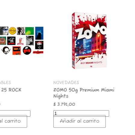
ZOMO
50g
Premium
Miami
Nights
cantidad
ABLES
NOVEDADES
 25 ROCK
ZOMO 50g Premium Miami
Nights
0
$
3.791,00
l carrito
Añadir al carrito