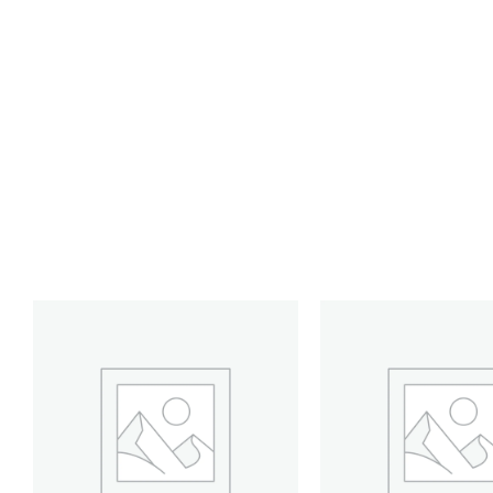
GT6K-
GT2K-
CONTENEDOR
CONTENEDOR
GROWER
GROWER
THINGS
THINGS
6
2
KG
KG
cantidad
cantidad