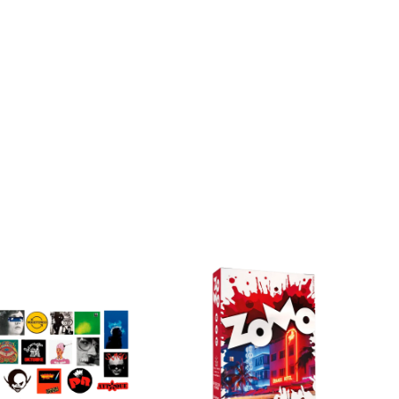
ZOMO
50g
Premium
Miami
Nights
cantidad