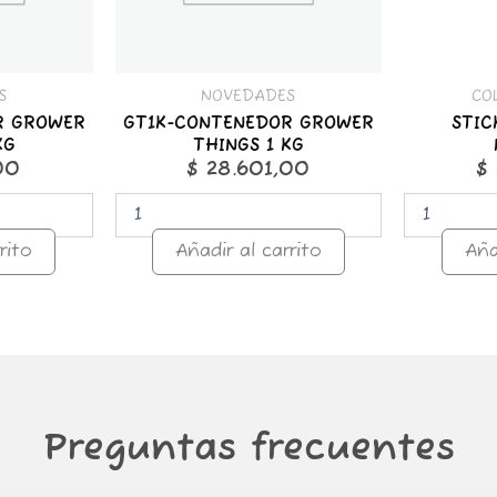
S
NOVEDADES
CO
R GROWER
GT1K-CONTENEDOR GROWER
STIC
KG
THINGS 1 KG
00
$
28.601,00
$
rito
Añadir al carrito
Aña
Preguntas frecuentes