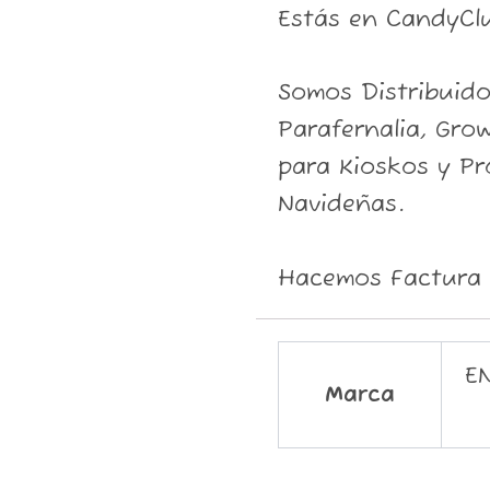
Estás en CandyCl
Somos Distribuid
Parafernalia, Grow
para Kioskos y P
Navideñas.
Hacemos Factura 
E
Marca