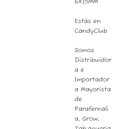
6X15MM
Estás en
CandyClub
Somos
Distribuidor
a e
Importador
a Mayorista
de
Parafernali
a, Grow,
Tab.aquería