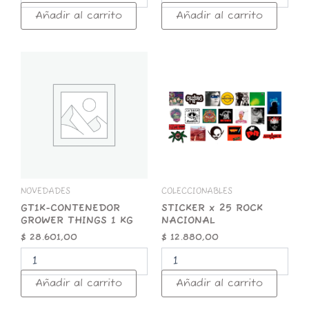
Añadir al carrito
Añadir al carrito
GT1K-
STICKER
CONTENEDOR
x
GROWER
25
THINGS
ROCK
1
NACIONAL
KG
cantidad
cantidad
NOVEDADES
COLECCIONABLES
GT1K-CONTENEDOR
STICKER x 25 ROCK
GROWER THINGS 1 KG
NACIONAL
$
28.601,00
$
12.880,00
Añadir al carrito
Añadir al carrito