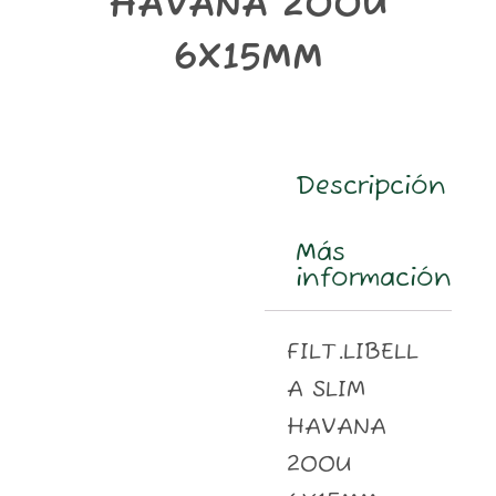
HAVANA 200U
m
6X15MM
Descripción
Más
información
FILT.LIBELL
A SLIM
HAVANA
200U