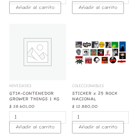
Añadir al carrito
Añadir al carrito
GT1K-
STICKER
CONTENEDOR
x
GROWER
25
THINGS
ROCK
1
NACIONAL
KG
cantidad
cantidad
NOVEDADES
COLECCIONABLES
GT1K-CONTENEDOR
STICKER x 25 ROCK
GROWER THINGS 1 KG
NACIONAL
$
28.601,00
$
12.880,00
Añadir al carrito
Añadir al carrito