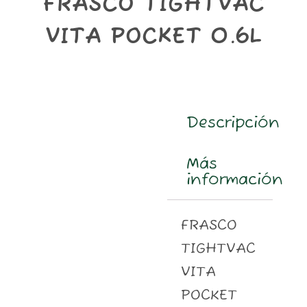
FRASCO TIGHTVAC
m
VITA POCKET 0.6L
Descripción
Más
información
FRASCO
TIGHTVAC
VITA
POCKET