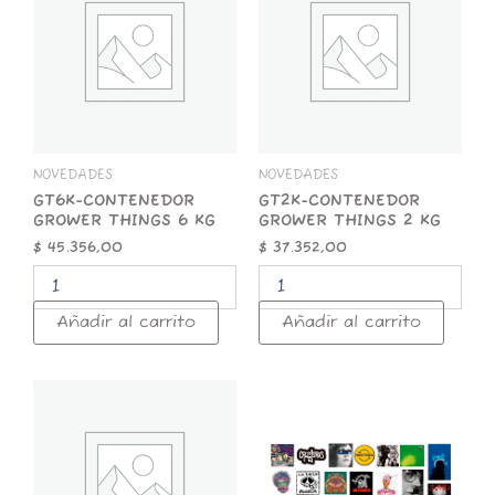
GROWER
GROWER
THINGS
THINGS
6
2
KG
KG
cantidad
cantidad
NOVEDADES
NOVEDADES
GT6K-CONTENEDOR
GT2K-CONTENEDOR
GROWER THINGS 6 KG
GROWER THINGS 2 KG
$
45.356,00
$
37.352,00
Añadir al carrito
Añadir al carrito
GT1K-
STICKER
CONTENEDOR
x
GROWER
25
THINGS
ROCK
1
NACIONAL