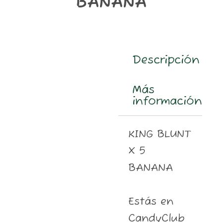
BANANA
m
Descripción
Más
información
KING BLUNT
X 5
BANANA
Estás en
CandyClub