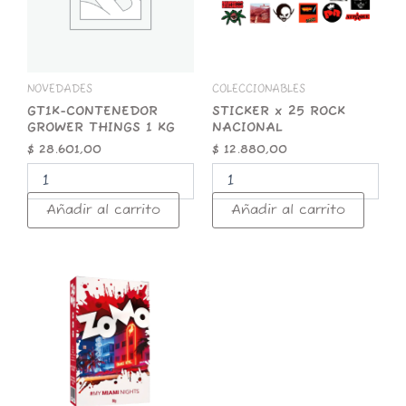
KG
cantidad
cantidad
NOVEDADES
COLECCIONABLES
GT1K-CONTENEDOR
STICKER x 25 ROCK
GROWER THINGS 1 KG
NACIONAL
$
28.601,00
$
12.880,00
Añadir al carrito
Añadir al carrito
ZOMO
50g
Premium
Miami
Nights
cantidad