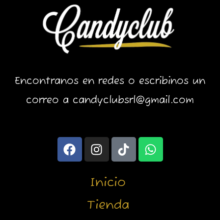
Encontranos en redes o escribinos un
correo a candyclubsrl@gmail.com
F
I
T
W
a
n
i
h
c
s
k
a
e
t
t
t
Inicio
b
a
o
s
o
g
k
a
Tienda
o
r
p