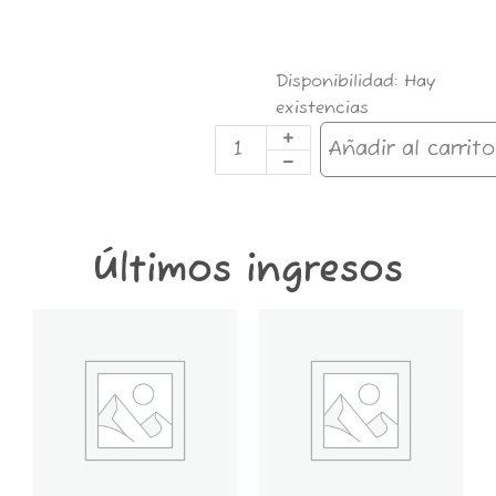
LION
Disponibilidad:
Hay
BAGPACK
existencias
cantidad
Añadir al carrito
Últimos ingresos
GT6K-
GT2K-
CONTENEDOR
CONTENEDOR
GROWER
GROWER
THINGS
THINGS
6
2
KG
KG
cantidad
cantidad