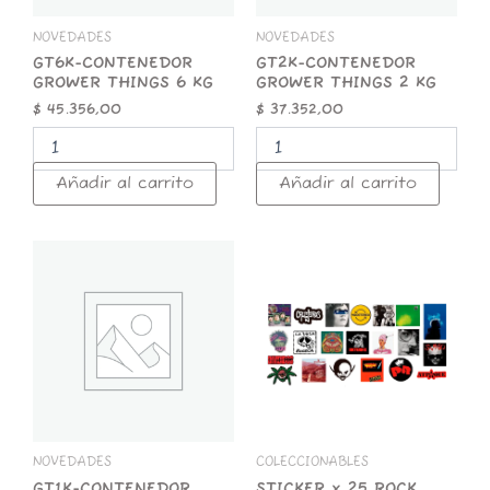
NOVEDADES
NOVEDADES
GT6K-CONTENEDOR
GT2K-CONTENEDOR
GROWER THINGS 6 KG
GROWER THINGS 2 KG
$
45.356,00
$
37.352,00
Añadir al carrito
Añadir al carrito
GT1K-
STICKER
CONTENEDOR
x
GROWER
25
THINGS
ROCK
1
NACIONAL
KG
cantidad
cantidad
NOVEDADES
COLECCIONABLES
GT1K-CONTENEDOR
STICKER x 25 ROCK