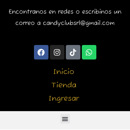
Encontranos en redes o escribinos un
correo a candyclubsrl@gmail.com
F
I
T
W
a
n
i
h
c
s
k
a
e
t
t
t
Inicio
b
a
o
s
o
g
k
a
Tienda
o
r
p
Ingresar
k
a
p
m