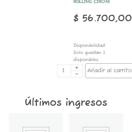
ROLLING CIRCUS
$
56.700,0
LION
Disponibilidad:
BERMUDA
Solo quedan 1
MARRON
disponibles
M
cantidad
Añadir al carrito
Últimos ingresos
GT6K-
GT2K-
CONTENEDOR
CONTENEDOR
GROWER
GROWER