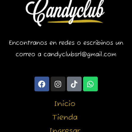
Encontranos en redes o escribinos un
correo a candyclubsrl@gmail.com
F
I
T
W
a
n
i
h
c
s
k
a
e
t
t
t
Inicio
b
a
o
s
o
g
k
a
Tienda
o
r
p
Ingresar
k
a
p