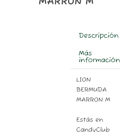
MARRON M
m
Descripción
Más
información
LION
BERMUDA
MARRON M
Estás en
CandyClub