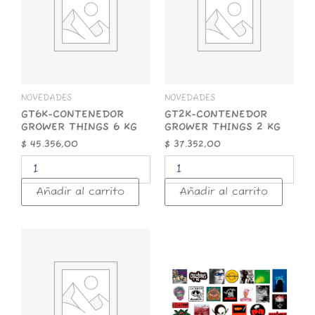
THINGS
THINGS
6
2
KG
KG
cantidad
cantidad
NOVEDADES
NOVEDADES
GT6K-CONTENEDOR
GT2K-CONTENEDOR
GROWER THINGS 6 KG
GROWER THINGS 2 KG
$
45.356,00
$
37.352,00
Añadir al carrito
Añadir al carrito
GT1K-
STICKER
CONTENEDOR
x
GROWER
25
THINGS
ROCK
1
NACIONAL
KG
cantidad