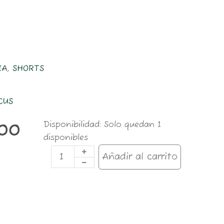
IA
,
SHORTS
CUS
LION
Disponibilidad:
Solo quedan 1
,00
BERMUDA
disponibles
VERDE
M
Añadir al carrito
cantidad