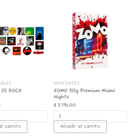
ZOMO
50g
Premium
Miami
Nights
cantidad
ABLES
NOVEDADES
 25 ROCK
ZOMO 50g Premium Miami
Nights
0
$
3.791,00
l carrito
Añadir al carrito