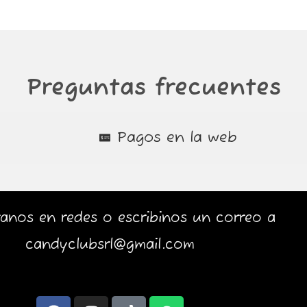
Preguntas frecuentes
Pagos en la web
anos en redes o escribinos un correo a
candyclubsrl@gmail.com
F
I
T
W