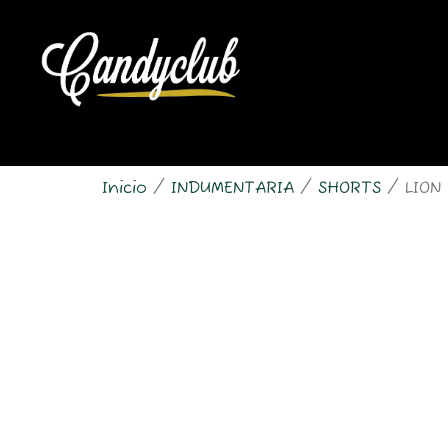
Ir
al
contenido
Inicio
/
INDUMENTARIA
/
SHORTS
/ LION