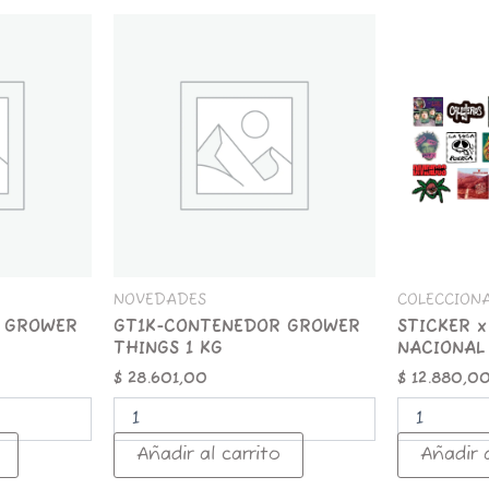
GT1K-
STICKER
CONTENEDOR
x
GROWER
25
THINGS
ROCK
1
NACIONAL
KG
cantidad
cantidad
NOVEDADES
COLECCION
 GROWER
GT1K-CONTENEDOR GROWER
STICKER x
THINGS 1 KG
NACIONAL
$
28.601,00
$
12.880,0
Añadir al carrito
Añadir a