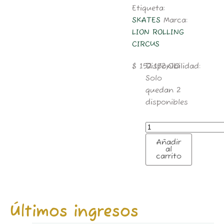
Etiqueta:
SKATES
Marca:
LION ROLLING
CIRCUS
LION
$
152.172,00
Disponibilidad:
LONGBOARD
Solo
completo
quedan 2
cantidad
disponibles
Añadir
al
carrito
Últimos ingresos