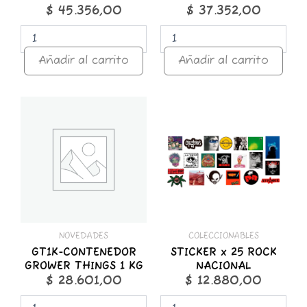
$
45.356,00
$
37.352,00
Añadir al carrito
Añadir al carrito
GT1K-
STICKER
CONTENEDOR
x
GROWER
25
THINGS
ROCK
1
NACIONAL
KG
cantidad
cantidad
NOVEDADES
COLECCIONABLES
GT1K-CONTENEDOR
STICKER x 25 ROCK
GROWER THINGS 1 KG
NACIONAL
$
28.601,00
$
12.880,00