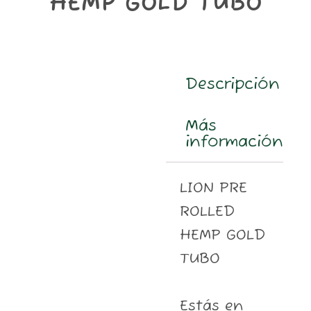
HEMP GOLD TUBO
m
Descripción
Más
información
LION PRE
ROLLED
HEMP GOLD
TUBO
Estás en