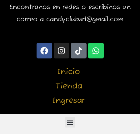
Encontranos en redes o escribinos un
correo a candyclubsrl@gmail.com
F
I
T
W
a
n
i
h
c
s
k
a
e
t
t
t
Inicio
b
a
o
s
o
g
k
a
Tienda
o
r
p
Ingresar
k
a
p
m