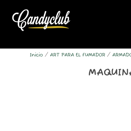
Ir
al
contenido
Inicio
/
ART PARA EL FUMADOR
/
ARMAD
MAQUINA