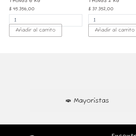
THINGS 6 KG
THINGS 2 KG
$
45.356,00
$
37.352,00
Añadir al carrito
Añadir al carrito
Mayoristas