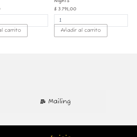
Nights
0
$
3.791,00
l carrito
Añadir al carrito
Mailing