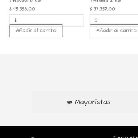
THINGS 6 KG
THINGS 2 KG
$
45.356,00
$
37.352,00
Añadir al carrito
Añadir al carrito
Mayoristas