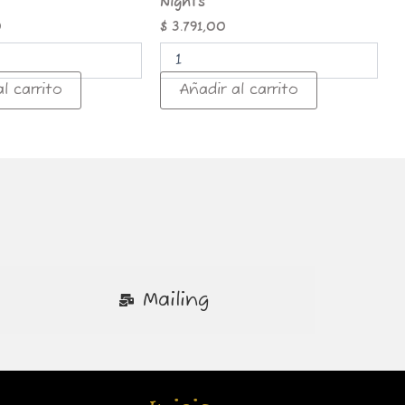
Nights
0
$
3.791,00
l carrito
Añadir al carrito
Mailing