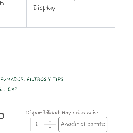
ón
Display
a
L FUMADOR
,
FILTROS Y TIPS
S
,
HEMP
MINI
Disponibilidad:
Hay existencias
0
TIPS
HEMP
Añadir al carrito
BIO