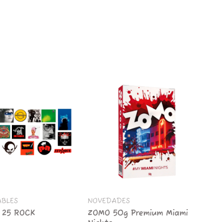
PINK
50U
ROK
cantidad
ZOMO
50g
Premium
Miami
Nights
cantidad
ABLES
NOVEDADES
 25 ROCK
ZOMO 50g Premium Miami