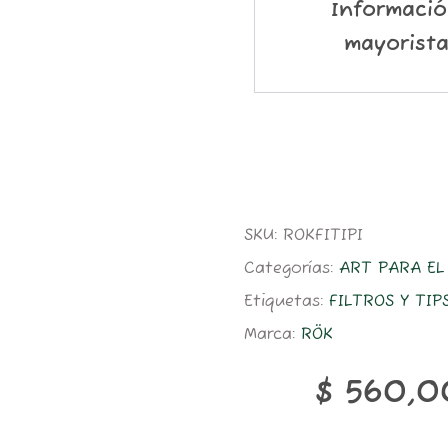
Informaci
mayorist
SKU:
ROKFITIPI
Categorías:
ART PARA E
Etiquetas:
FILTROS Y TIP
Marca:
RÖK
$
560,0