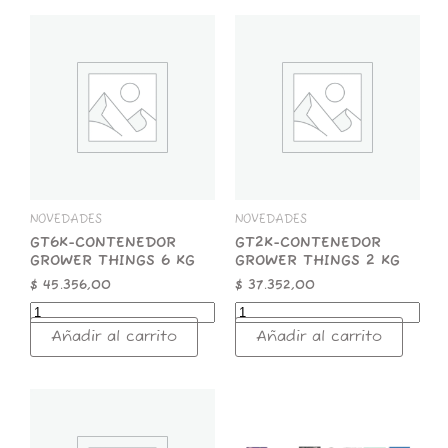
GT6K-
GT2K-
CONTENEDOR
CONTENEDOR
GROWER
GROWER
THINGS
THINGS
6
2
KG
KG
cantidad
cantidad
NOVEDADES
NOVEDADES
GT6K-CONTENEDOR
GT2K-CONTENEDOR
GROWER THINGS 6 KG
GROWER THINGS 2 KG
$
45.356,00
$
37.352,00
Añadir al carrito
Añadir al carrito
GT1K-
STICKER
CONTENEDOR
x
GROWER
25