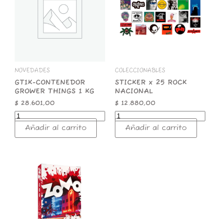
THINGS
ROCK
1
NACIONAL
KG
cantidad
cantidad
NOVEDADES
COLECCIONABLES
GT1K-CONTENEDOR
STICKER x 25 ROCK
GROWER THINGS 1 KG
NACIONAL
$
28.601,00
$
12.880,00
Añadir al carrito
Añadir al carrito
ZOMO
50g
Premium
Miami
Nights
cantidad