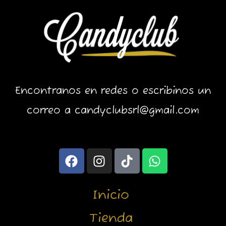
Encontranos en redes o escribinos un
correo a candyclubsrl@gmail.com
F
I
T
W
a
n
i
h
c
s
k
a
e
t
t
t
Inicio
b
a
o
s
o
g
k
a
Tienda