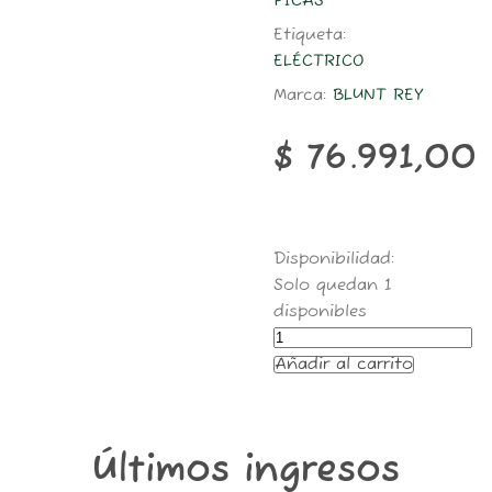
PICAS
Etiqueta:
ELÉCTRICO
Marca:
BLUNT REY
$
76.991,00
MQA001-
Disponibilidad:
PICA
Solo quedan 1
Y
disponibles
ARMA
ELECTRICO
Añadir al carrito
DUENDE
BR
cantidad
Últimos ingresos