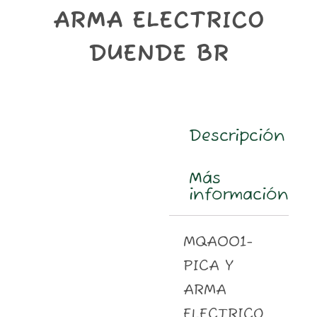
m
ARMA ELECTRICO
DUENDE BR
Descripción
Más
información
MQA001-
PICA Y
ARMA
ELECTRICO