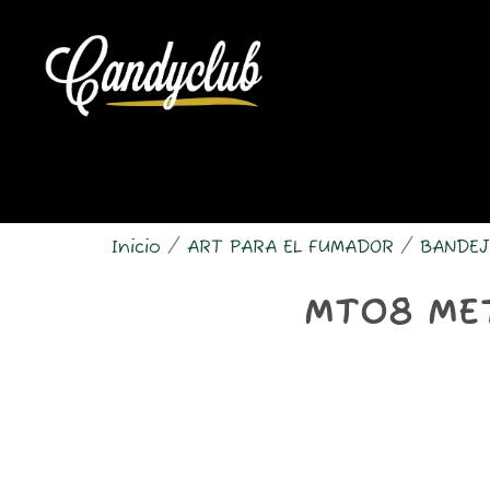
Ir
al
contenido
Inicio
/
ART PARA EL FUMADOR
/
BANDEJ
MT08 ME