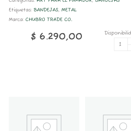
Categorías:
ART PARA EL FUMADOR
,
BANDEJAS
Etiquetas:
BANDEJAS
,
METAL
Marca:
CHUBRO TRADE CO.
MT0
Disponibili
$
6.290,00
MET
TRA
180X
GREE
WHI
cant
GT6K-
GT2K-
CONTENEDOR
CONTENEDOR
GROWER
GROWER
THINGS
THINGS
6
2
KG
KG