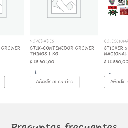
cantidad
NOVEDADES
COLECCION
 GROWER
GT1K-CONTENEDOR GROWER
STICKER x
THINGS 1 KG
NACIONAL
$
28.601,00
$
12.880,0
Añadir al carrito
Añadir a
Preguntas frecuentes