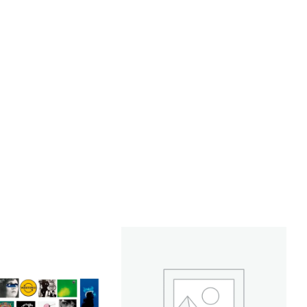
ZOMO
50g
Premium
Miami
Nights
cantidad