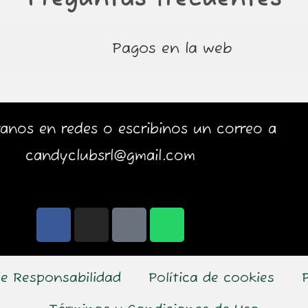
Pagos en la web
anos en redes o escribinos un correo a
candyclubsrl@gmail.com
F
I
T
W
a
n
i
h
c
s
k
a
e
t
t
t
e Responsabilidad
Política de cookies
b
a
o
s
o
g
k
a