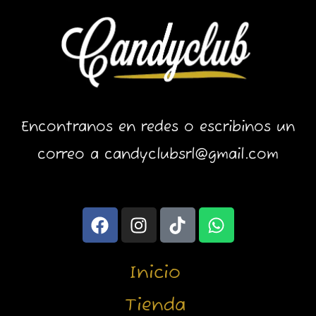
Encontranos en redes o escribinos un
correo a candyclubsrl@gmail.com
F
I
T
W
a
n
i
h
c
s
k
a
e
t
t
t
Inicio
b
a
o
s
o
g
k
a
Tienda