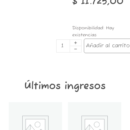
$
11.725,00
NEOS
Disponibilidad:
Hay
CLASSIC
existencias
EXOTIC
X
Añadir al carrito
10
cantidad
Últimos ingresos
GT6K-
GT2K-
CONTENEDOR
CONTENEDOR
GROWER
GROWER
THINGS
THINGS
6
2