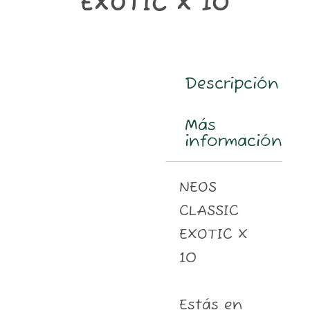
EXOTIC X 10
m
Descripción
Más
información
NEOS
CLASSIC
EXOTIC X
10
Estás en