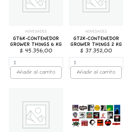
KG
KG
cantidad
cantidad
NOVEDADES
NOVEDADES
GT6K-CONTENEDOR
GT2K-CONTENEDOR
GROWER THINGS 6 KG
GROWER THINGS 2 KG
$
45.356,00
$
37.352,00
Añadir al carrito
Añadir al carrito
GT1K-
STICKER
CONTENEDOR
x
GROWER
25
THINGS
ROCK
1
NACIONAL
KG
cantidad
cantidad