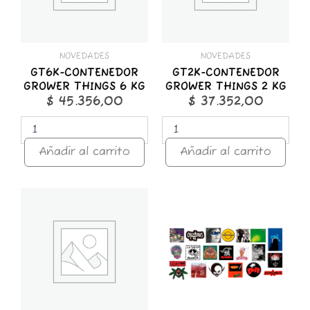
cantidad
cantidad
NOVEDADES
NOVEDADES
GT6K-CONTENEDOR
GT2K-CONTENEDOR
GROWER THINGS 6 KG
GROWER THINGS 2 KG
$
45.356,00
$
37.352,00
Añadir al carrito
Añadir al carrito
GT1K-
STICKER
CONTENEDOR
x
GROWER
25
THINGS
ROCK
1
NACIONAL
KG
cantidad
cantidad