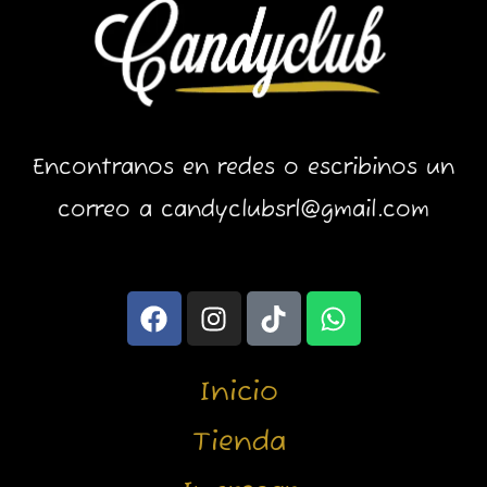
Encontranos en redes o escribinos un
correo a candyclubsrl@gmail.com
F
I
T
W
a
n
i
h
c
s
k
a
e
t
t
t
Inicio
b
a
o
s
o
g
k
a
Tienda
o
r
p