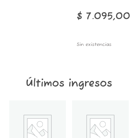
$
7.095,00
Sin existencias
Últimos ingresos
GT6K-
GT2K-
CONTENEDOR
CONTENEDOR
GROWER
GROWER
THINGS
THINGS
6
2
KG
KG